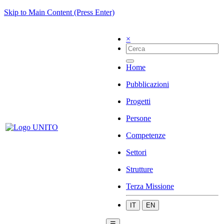
Skip to Main Content (Press Enter)
×
Home
Pubblicazioni
Progetti
Persone
Competenze
Settori
Strutture
Terza Missione
IT
EN
☰