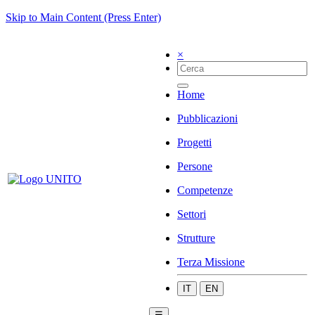
Skip to Main Content (Press Enter)
×
Home
Pubblicazioni
Progetti
Persone
Competenze
Settori
Strutture
Terza Missione
IT
EN
☰