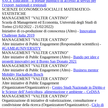
SACE Education - Il portale pubblico di accesso ai servizi per
l’export, nazionali e regionali
SCIENZE ECONOMICO-SOCIALI E MATEMATICO-
STATISTICHE
MANAGEMENT "VALTER CANTINO"
Scuola di Management ed Economia, Università degli Studi di
Torino (21/02/2022 - 21/02/2022)
Iniziative di co-produzione di conoscenza (Altro)
-
Innovation
Challenge Italia 2019
MANAGEMENT "VALTER CANTINO"
Altre iniziative di Public Engagement (Responsabile scientifico)
-
#GAME4UNIVERSITY
MANAGEMENT "VALTER CANTINO"
Altre iniziative di Public Engagement (Altro)
-
Bando per idee e
progetti innovativi per il Borgo San Donato 2021
MANAGEMENT "VALTER CANTINO"
Altre iniziative di Public Engagement (Altro)
-
Business mentor
Mobility Hackathon Bosch
MANAGEMENT "VALTER CANTINO"
Altre iniziative di Public Engagement
(Organizzatore/Organizzatrice)
-
Centro Studi Nazionale in Diritto e
le Scienze dell’Agricoltura, alimentazione e ambiente – CeDiSA
MANAGEMENT "VALTER CANTINO"
Organizzazione di iniziative di valorizzazione, consultazione e
condivisione della ricerca (Organizzatore/Organizzatrice)
-
Ciclo di