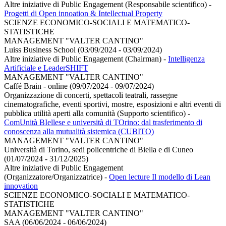
Altre iniziative di Public Engagement (Responsabile scientifico)
-
Progetti di Open innoation & Intellectual Property
SCIENZE ECONOMICO-SOCIALI E MATEMATICO-
STATISTICHE
MANAGEMENT "VALTER CANTINO"
Luiss Business School (03/09/2024 - 03/09/2024)
Altre iniziative di Public Engagement (Chairman)
-
Intelligenza
Artificiale e LeaderSHIFT
MANAGEMENT "VALTER CANTINO"
Caffé Brain - online (09/07/2024 - 09/07/2024)
Organizzazione di concerti, spettacoli teatrali, rassegne
cinematografiche, eventi sportivi, mostre, esposizioni e altri eventi di
pubblica utilità aperti alla comunità (Supporto scientifico)
-
ComUnità BIellese e università di TOrino: dal trasferimento di
conoscenza alla mutualità sistemica (CUBITO)
MANAGEMENT "VALTER CANTINO"
Università di Torino, sedi policentriche di Biella e di Cuneo
(01/07/2024 - 31/12/2025)
Altre iniziative di Public Engagement
(Organizzatore/Organizzatrice)
-
Open lecture Il modello di Lean
innovation
SCIENZE ECONOMICO-SOCIALI E MATEMATICO-
STATISTICHE
MANAGEMENT "VALTER CANTINO"
SAA (06/06/2024 - 06/06/2024)