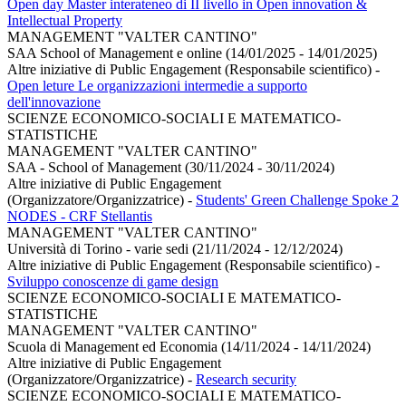
Open day Master interateneo di II livello in Open innovation &
Intellectual Property
MANAGEMENT "VALTER CANTINO"
SAA School of Management e online (14/01/2025 - 14/01/2025)
Altre iniziative di Public Engagement (Responsabile scientifico)
-
Open leture Le organizzazioni intermedie a supporto
dell'innovazione
SCIENZE ECONOMICO-SOCIALI E MATEMATICO-
STATISTICHE
MANAGEMENT "VALTER CANTINO"
SAA - School of Management (30/11/2024 - 30/11/2024)
Altre iniziative di Public Engagement
(Organizzatore/Organizzatrice)
-
Students' Green Challenge Spoke 2
NODES - CRF Stellantis
MANAGEMENT "VALTER CANTINO"
Università di Torino - varie sedi (21/11/2024 - 12/12/2024)
Altre iniziative di Public Engagement (Responsabile scientifico)
-
Sviluppo conoscenze di game design
SCIENZE ECONOMICO-SOCIALI E MATEMATICO-
STATISTICHE
MANAGEMENT "VALTER CANTINO"
Scuola di Management ed Economia (14/11/2024 - 14/11/2024)
Altre iniziative di Public Engagement
(Organizzatore/Organizzatrice)
-
Research security
SCIENZE ECONOMICO-SOCIALI E MATEMATICO-