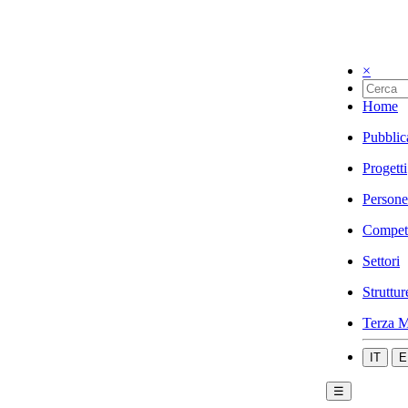
×
Home
Pubblic
Progetti
Persone
Compet
Settori
Struttur
Terza M
IT
E
☰