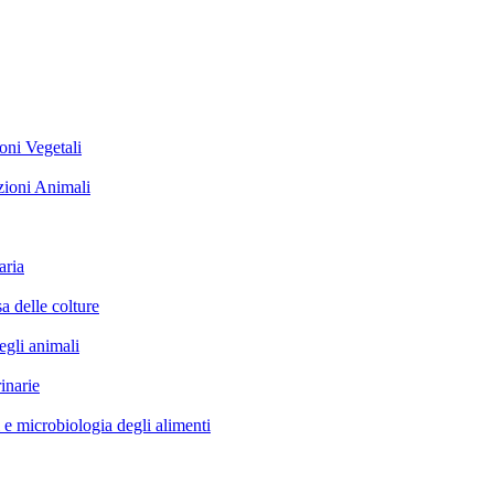
i Vegetali
oni Animali
ria
elle colture
li animali
narie
icrobiologia degli alimenti