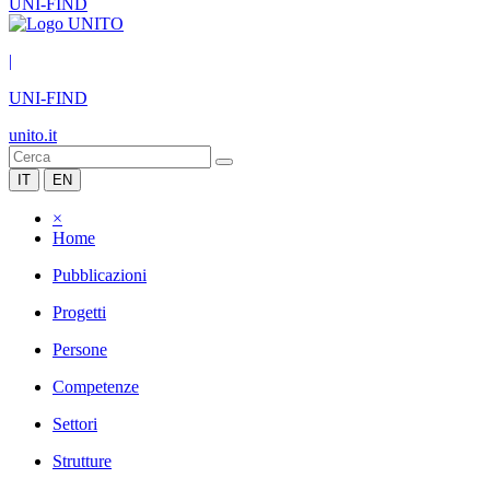
UNI-FIND
|
UNI-FIND
unito.it
IT
EN
×
Home
Pubblicazioni
Progetti
Persone
Competenze
Settori
Strutture