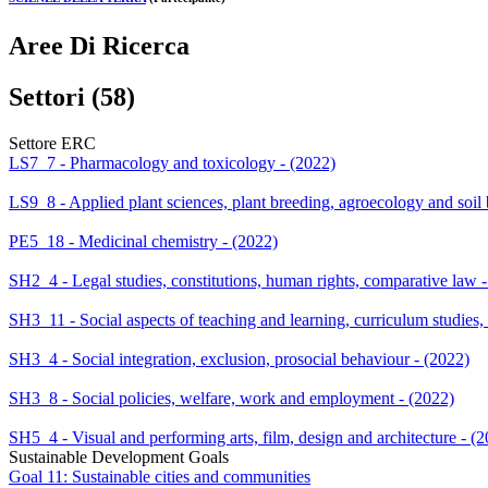
Aree Di Ricerca
Settori (58)
Settore ERC
LS7_7 - Pharmacology and toxicology - (2022)
LS9_8 - Applied plant sciences, plant breeding, agroecology and soil 
PE5_18 - Medicinal chemistry - (2022)
SH2_4 - Legal studies, constitutions, human rights, comparative law 
SH3_11 - Social aspects of teaching and learning, curriculum studies,
SH3_4 - Social integration, exclusion, prosocial behaviour - (2022)
SH3_8 - Social policies, welfare, work and employment - (2022)
SH5_4 - Visual and performing arts, film, design and architecture - (
Sustainable Development Goals
Goal 11: Sustainable cities and communities