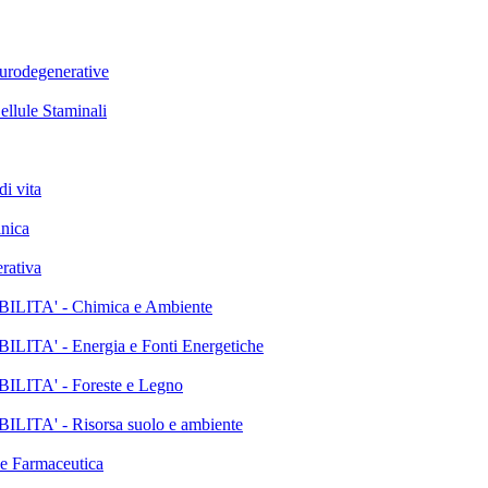
rodegenerative
lule Staminali
i vita
nica
rativa
TA' - Chimica e Ambiente
' - Energia e Fonti Energetiche
TA' - Foreste e Legno
' - Risorsa suolo e ambiente
 Farmaceutica