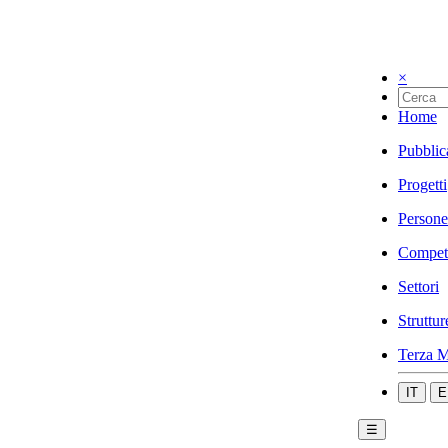
×
Home
Pubblic
Progetti
Persone
Compet
Settori
Struttur
Terza M
IT
E
☰