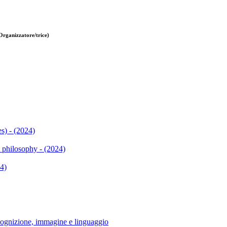
Organizzatore/trice)
s) - (2024)
d philosophy - (2024)
24)
nizione, immagine e linguaggio