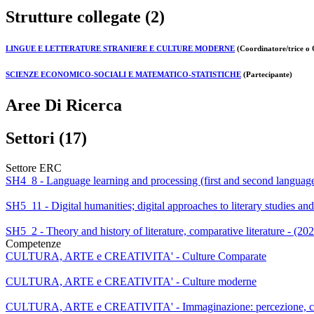
Strutture collegate (2)
LINGUE E LETTERATURE STRANIERE E CULTURE MODERNE
(Coordinatore/trice o 
SCIENZE ECONOMICO-SOCIALI E MATEMATICO-STATISTICHE
(Partecipante)
Aree Di Ricerca
Settori (17)
Settore ERC
SH4_8 - Language learning and processing (first and second language
SH5_11 - Digital humanities; digital approaches to literary studies an
SH5_2 - Theory and history of literature, comparative literature - (20
Competenze
CULTURA, ARTE e CREATIVITA' - Culture Comparate
CULTURA, ARTE e CREATIVITA' - Culture moderne
CULTURA, ARTE e CREATIVITA' - Immaginazione: percezione, cog