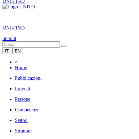
UNI-FIND
|
UNI-FIND
unito.it
IT
EN
×
Home
Pubblicazioni
Progetti
Persone
Competenze
Settori
Strutture