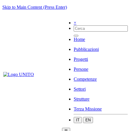
Skip to Main Content (Press Enter)
×
Home
Pubblicazioni
Progetti
Persone
Competenze
Settori
Strutture
Terza Missione
IT
EN
☰