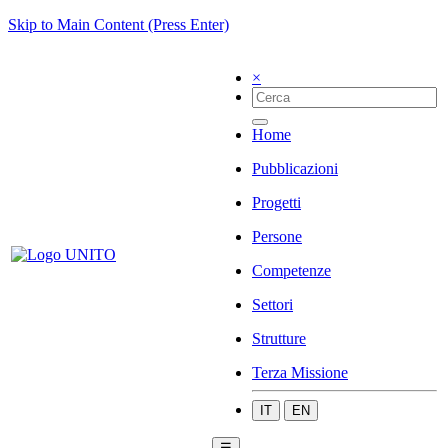
Skip to Main Content (Press Enter)
×
Home
Pubblicazioni
Progetti
Persone
Competenze
Settori
Strutture
Terza Missione
IT
EN
☰