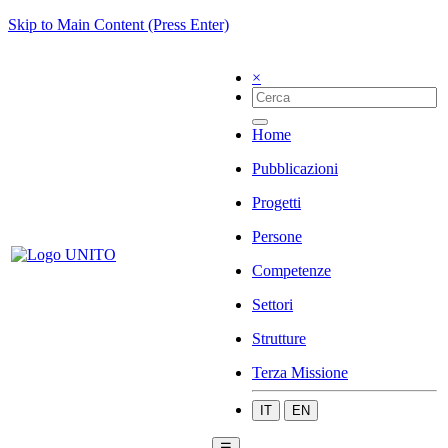
Skip to Main Content (Press Enter)
×
Home
Pubblicazioni
Progetti
Persone
Competenze
Settori
Strutture
Terza Missione
IT
EN
☰