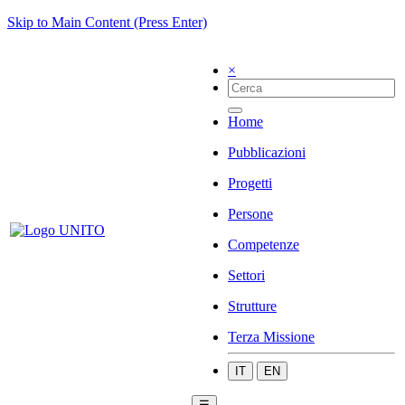
Skip to Main Content (Press Enter)
×
Home
Pubblicazioni
Progetti
Persone
Competenze
Settori
Strutture
Terza Missione
IT
EN
☰