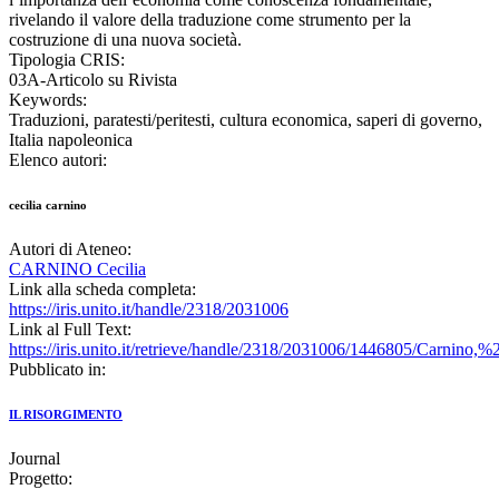
rivelando il valore della traduzione come strumento per la
costruzione di una nuova società.
Tipologia CRIS:
03A-Articolo su Rivista
Keywords:
Traduzioni, paratesti/peritesti, cultura economica, saperi di governo,
Italia napoleonica
Elenco autori:
cecilia carnino
Autori di Ateneo:
CARNINO Cecilia
Link alla scheda completa:
https://iris.unito.it/handle/2318/2031006
Link al Full Text:
https://iris.unito.it/retrieve/handle/2318/2031006/1446805/Carn
Pubblicato in:
IL RISORGIMENTO
Journal
Progetto: