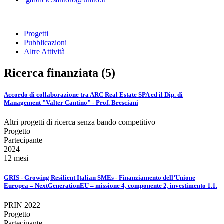
Progetti
Pubblicazioni
Altre Attività
Ricerca finanziata (5)
Accordo di collaborazione tra ARC Real Estate SPA ed il Dip. di
Management "Valter Cantino" - Prof. Bresciani
Altri progetti di ricerca senza bando competitivo
Progetto
Partecipante
2024
12 mesi
GRIS - Growing Resilient Italian SMEs - Finanziamento dell’Unione
Europea – NextGenerationEU – missione 4, componente 2, investimento 1.1.
PRIN 2022
Progetto
Partecipante