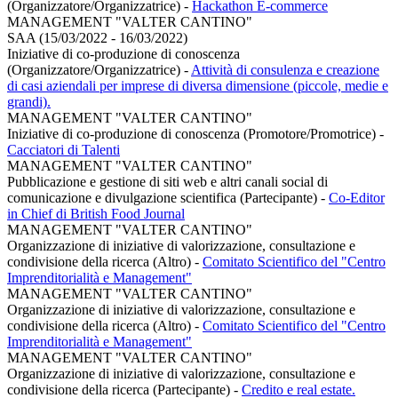
(Organizzatore/Organizzatrice)
-
Hackathon E-commerce
MANAGEMENT "VALTER CANTINO"
SAA (15/03/2022 - 16/03/2022)
Iniziative di co-produzione di conoscenza
(Organizzatore/Organizzatrice)
-
Attività di consulenza e creazione
di casi aziendali per imprese di diversa dimensione (piccole, medie e
grandi).
MANAGEMENT "VALTER CANTINO"
Iniziative di co-produzione di conoscenza (Promotore/Promotrice)
-
Cacciatori di Talenti
MANAGEMENT "VALTER CANTINO"
Pubblicazione e gestione di siti web e altri canali social di
comunicazione e divulgazione scientifica (Partecipante)
-
Co-Editor
in Chief di British Food Journal
MANAGEMENT "VALTER CANTINO"
Organizzazione di iniziative di valorizzazione, consultazione e
condivisione della ricerca (Altro)
-
Comitato Scientifico del "Centro
Imprenditorialità e Management"
MANAGEMENT "VALTER CANTINO"
Organizzazione di iniziative di valorizzazione, consultazione e
condivisione della ricerca (Altro)
-
Comitato Scientifico del "Centro
Imprenditorialità e Management"
MANAGEMENT "VALTER CANTINO"
Organizzazione di iniziative di valorizzazione, consultazione e
condivisione della ricerca (Partecipante)
-
Credito e real estate.