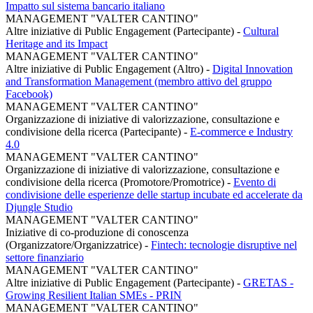
Impatto sul sistema bancario italiano
MANAGEMENT "VALTER CANTINO"
Altre iniziative di Public Engagement (Partecipante)
-
Cultural
Heritage and its Impact
MANAGEMENT "VALTER CANTINO"
Altre iniziative di Public Engagement (Altro)
-
Digital Innovation
and Transformation Management (membro attivo del gruppo
Facebook)
MANAGEMENT "VALTER CANTINO"
Organizzazione di iniziative di valorizzazione, consultazione e
condivisione della ricerca (Partecipante)
-
E-commerce e Industry
4.0
MANAGEMENT "VALTER CANTINO"
Organizzazione di iniziative di valorizzazione, consultazione e
condivisione della ricerca (Promotore/Promotrice)
-
Evento di
condivisione delle esperienze delle startup incubate ed accelerate da
Djungle Studio
MANAGEMENT "VALTER CANTINO"
Iniziative di co-produzione di conoscenza
(Organizzatore/Organizzatrice)
-
Fintech: tecnologie disruptive nel
settore finanziario
MANAGEMENT "VALTER CANTINO"
Altre iniziative di Public Engagement (Partecipante)
-
GRETAS -
Growing Resilient Italian SMEs - PRIN
MANAGEMENT "VALTER CANTINO"