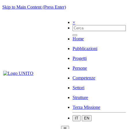
Skip to Main Content (Press Enter)
×
Home
Pubblicazioni
Progetti
Persone
Competenze
Settori
Strutture
Terza Missione
IT
EN
☰