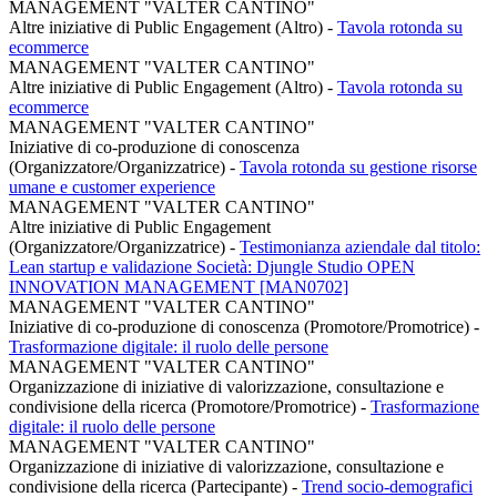
MANAGEMENT "VALTER CANTINO"
Altre iniziative di Public Engagement (Altro)
-
Tavola rotonda su
ecommerce
MANAGEMENT "VALTER CANTINO"
Altre iniziative di Public Engagement (Altro)
-
Tavola rotonda su
ecommerce
MANAGEMENT "VALTER CANTINO"
Iniziative di co-produzione di conoscenza
(Organizzatore/Organizzatrice)
-
Tavola rotonda su gestione risorse
umane e customer experience
MANAGEMENT "VALTER CANTINO"
Altre iniziative di Public Engagement
(Organizzatore/Organizzatrice)
-
Testimonianza aziendale dal titolo:
Lean startup e validazione Società: Djungle Studio OPEN
INNOVATION MANAGEMENT [MAN0702]
MANAGEMENT "VALTER CANTINO"
Iniziative di co-produzione di conoscenza (Promotore/Promotrice)
-
Trasformazione digitale: il ruolo delle persone
MANAGEMENT "VALTER CANTINO"
Organizzazione di iniziative di valorizzazione, consultazione e
condivisione della ricerca (Promotore/Promotrice)
-
Trasformazione
digitale: il ruolo delle persone
MANAGEMENT "VALTER CANTINO"
Organizzazione di iniziative di valorizzazione, consultazione e
condivisione della ricerca (Partecipante)
-
Trend socio-demografici