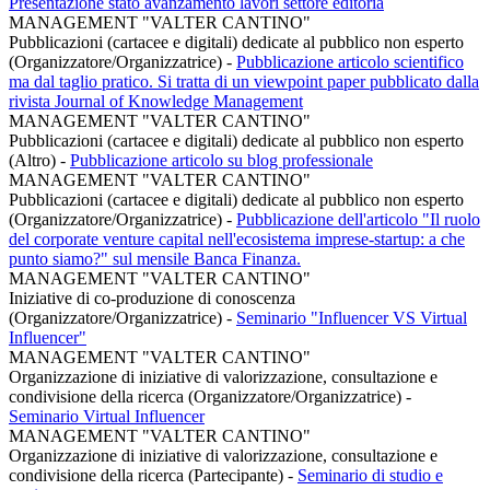
Presentazione stato avanzamento lavori settore editoria
MANAGEMENT "VALTER CANTINO"
Pubblicazioni (cartacee e digitali) dedicate al pubblico non esperto
(Organizzatore/Organizzatrice)
-
Pubblicazione articolo scientifico
ma dal taglio pratico. Si tratta di un viewpoint paper pubblicato dalla
rivista Journal of Knowledge Management
MANAGEMENT "VALTER CANTINO"
Pubblicazioni (cartacee e digitali) dedicate al pubblico non esperto
(Altro)
-
Pubblicazione articolo su blog professionale
MANAGEMENT "VALTER CANTINO"
Pubblicazioni (cartacee e digitali) dedicate al pubblico non esperto
(Organizzatore/Organizzatrice)
-
Pubblicazione dell'articolo "Il ruolo
del corporate venture capital nell'ecosistema imprese-startup: a che
punto siamo?" sul mensile Banca Finanza.
MANAGEMENT "VALTER CANTINO"
Iniziative di co-produzione di conoscenza
(Organizzatore/Organizzatrice)
-
Seminario "Influencer VS Virtual
Influencer"
MANAGEMENT "VALTER CANTINO"
Organizzazione di iniziative di valorizzazione, consultazione e
condivisione della ricerca (Organizzatore/Organizzatrice)
-
Seminario Virtual Influencer
MANAGEMENT "VALTER CANTINO"
Organizzazione di iniziative di valorizzazione, consultazione e
condivisione della ricerca (Partecipante)
-
Seminario di studio e