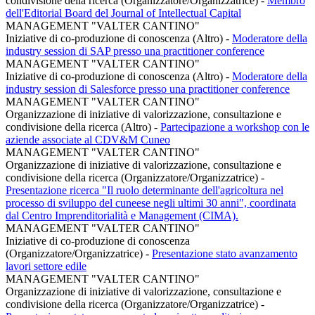
condivisione della ricerca (Organizzatore/Organizzatrice)
-
Membro
dell'Editorial Board del Journal of Intellectual Capital
MANAGEMENT "VALTER CANTINO"
Iniziative di co-produzione di conoscenza (Altro)
-
Moderatore della
industry session di SAP presso una practitioner conference
MANAGEMENT "VALTER CANTINO"
Iniziative di co-produzione di conoscenza (Altro)
-
Moderatore della
industry session di Salesforce presso una practitioner conference
MANAGEMENT "VALTER CANTINO"
Organizzazione di iniziative di valorizzazione, consultazione e
condivisione della ricerca (Altro)
-
Partecipazione a workshop con le
aziende associate al CDV&M Cuneo
MANAGEMENT "VALTER CANTINO"
Organizzazione di iniziative di valorizzazione, consultazione e
condivisione della ricerca (Organizzatore/Organizzatrice)
-
Presentazione ricerca "Il ruolo determinante dell'agricoltura nel
processo di sviluppo del cuneese negli ultimi 30 anni", coordinata
dal Centro Imprenditorialità e Management (CIMA).
MANAGEMENT "VALTER CANTINO"
Iniziative di co-produzione di conoscenza
(Organizzatore/Organizzatrice)
-
Presentazione stato avanzamento
lavori settore edile
MANAGEMENT "VALTER CANTINO"
Organizzazione di iniziative di valorizzazione, consultazione e
condivisione della ricerca (Organizzatore/Organizzatrice)
-