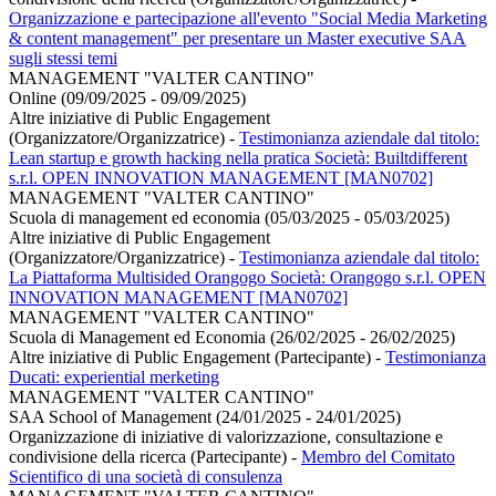
Organizzazione e partecipazione all'evento "Social Media Marketing
& content management" per presentare un Master executive SAA
sugli stessi temi
MANAGEMENT "VALTER CANTINO"
Online (09/09/2025 - 09/09/2025)
Altre iniziative di Public Engagement
(Organizzatore/Organizzatrice)
-
Testimonianza aziendale dal titolo:
Lean startup e growth hacking nella pratica Società: Builtdifferent
s.r.l. OPEN INNOVATION MANAGEMENT [MAN0702]
MANAGEMENT "VALTER CANTINO"
Scuola di management ed economia (05/03/2025 - 05/03/2025)
Altre iniziative di Public Engagement
(Organizzatore/Organizzatrice)
-
Testimonianza aziendale dal titolo:
La Piattaforma Multisided Orangogo Società: Orangogo s.r.l. OPEN
INNOVATION MANAGEMENT [MAN0702]
MANAGEMENT "VALTER CANTINO"
Scuola di Management ed Economia (26/02/2025 - 26/02/2025)
Altre iniziative di Public Engagement (Partecipante)
-
Testimonianza
Ducati: experiential merketing
MANAGEMENT "VALTER CANTINO"
SAA School of Management (24/01/2025 - 24/01/2025)
Organizzazione di iniziative di valorizzazione, consultazione e
condivisione della ricerca (Partecipante)
-
Membro del Comitato
Scientifico di una società di consulenza