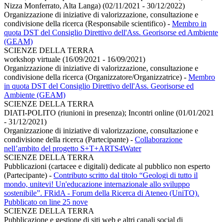
Nizza Monferrato, Alta Langa) (02/11/2021 - 30/12/2022)
Organizzazione di iniziative di valorizzazione, consultazione e
condivisione della ricerca (Responsabile scientifico)
-
Membro in
quota DST del Consiglio Direttivo dell'Ass. Georisorse ed Ambiente
(GEAM)
SCIENZE DELLA TERRA
workshop virtuale (16/09/2021 - 16/09/2021)
Organizzazione di iniziative di valorizzazione, consultazione e
condivisione della ricerca (Organizzatore/Organizzatrice)
-
Membro
in quota DST del Consiglio Direttivo dell'Ass. Georisorse ed
Ambiente (GEAM)
SCIENZE DELLA TERRA
DIATI-POLITO (riunioni in presenza); Incontri online (01/01/2021
- 31/12/2021)
Organizzazione di iniziative di valorizzazione, consultazione e
condivisione della ricerca (Partecipante)
-
Collaborazione
nell’ambito del progetto S+T+ARTS4Water
SCIENZE DELLA TERRA
Pubblicazioni (cartacee e digitali) dedicate al pubblico non esperto
(Partecipante)
-
Contributo scritto dal titolo “Geologi di tutto il
mondo, unitevi! Un'educazione internazionale allo sviluppo
sostenibile”. FRidA - Forum della Ricerca di Ateneo (UniTO).
Pubblicato on line 25 nove
SCIENZE DELLA TERRA
Pubblicazione e gestione di siti web e altri canali social di