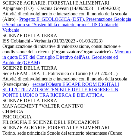
SCIENZE AGRARIE, FORESTALI E ALIMENTARI
Alpignano (TO) - Cascina Govean (14/09/2023 - 15/09/2023)
Attività di coinvolgimento e interazione con il mondo della scuola
(Altro)
-
Progetto E' GEOLOGICA (DST). Presentazione Geologia
e Seminario su "Sostenibilità e materie prime". IIS Cobianchi
Verbania
SCIENZE DELLA TERRA
ISS Cobianchi - Verbania (01/03/2023 - 01/03/2023)
Organizzazione di iniziative di valorizzazione, consultazione e
condivisione della ricerca (Organizzatore/Organizzatrice)
-
Membro
in quota DST del Consiglio Direttivo dell'Ass. Georisorse ed
Ambiente (GEAM)
SCIENZE DELLA TERRA
Sede GEAM - DIATI - Politecnico di Torino (01/01/2023 - )
Attività di coinvolgimento e interazione con il mondo della scuola
(Partecipante)
-
escapeTOlearn ESCAPE ROOM DIGITALI
SULL’UTILIZZO SOSTENIBILE DELLE RISORSE: UN
PONTE LUDICO TRA RICERCA E DIDATTICA.
SCIENZE DELLA TERRA
MANAGEMENT "VALTER CANTINO"
CHIMICA
PSICOLOGIA
FILOSOFIA E SCIENZE DELL'EDUCAZIONE
SCIENZE AGRARIE, FORESTALI E ALIMENTARI
Torino, sede principale Scuole del territorio piemontese (Cuneo,