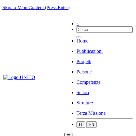
Skip to Main Content (Press Enter)
×
Home
Pubblicazioni
Progetti
Persone
Competenze
Settori
Strutture
Terza Missione
IT
EN
☰