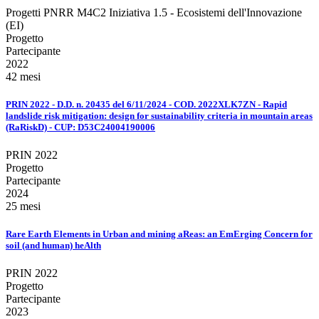
Progetti PNRR M4C2 Iniziativa 1.5 - Ecosistemi dell'Innovazione
(EI)
Progetto
Partecipante
2022
42 mesi
PRIN 2022 - D.D. n. 20435 del 6/11/2024 - COD. 2022XLK7ZN - Rapid
landslide risk mitigation: design for sustainability criteria in mountain areas
(RaRiskD) - CUP: D53C24004190006
PRIN 2022
Progetto
Partecipante
2024
25 mesi
Rare Earth Elements in Urban and mining aReas: an EmErging Concern for
soil (and human) heAlth
PRIN 2022
Progetto
Partecipante
2023