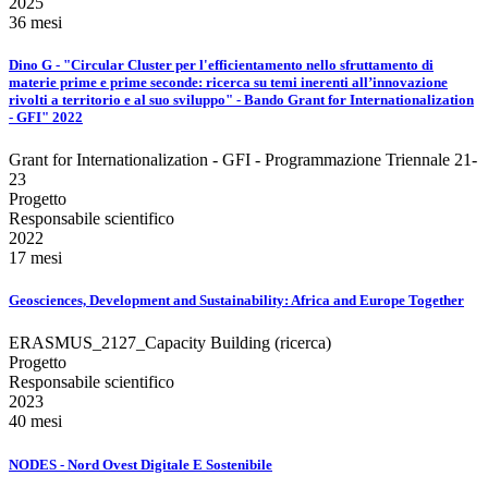
2025
36 mesi
Dino G - "Circular Cluster per l'efficientamento nello sfruttamento di
materie prime e prime seconde: ricerca su temi inerenti all’innovazione
rivolti a territorio e al suo sviluppo" - Bando Grant for Internationalization
- GFI" 2022
Grant for Internationalization - GFI - Programmazione Triennale 21-
23
Progetto
Responsabile scientifico
2022
17 mesi
Geosciences, Development and Sustainability: Africa and Europe Together
ERASMUS_2127_Capacity Building (ricerca)
Progetto
Responsabile scientifico
2023
40 mesi
NODES - Nord Ovest Digitale E Sostenibile