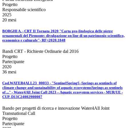
Progetto
Responsabile scientifico
2025
20 mesi
BORGHI A. - CRT II Tornata 2020 "Carta geo-litologica delle pietre
ornamentali del Piemonte: divulgazione on line di un patrimonio scientifico,
economico e culturale"- RF=2020.1848
Bandi CRT - Richieste Ordinarie dal 2016
Progetto
Partecipante
2020
36 mesi
Cod.WATER4ALL23_00033 - "SentinelSpringS -Springs as sentinels of
climate change and sustainability of aquatic ecosystemsSprings as sentinels
of ..." - Water4All Joint Call 2023 – Aquatic ecosystem services - MUR/UE -
CUP. D13C24002900007
Bando per progetti di ricerca e innovazione Water4All Joint
Transnational Call
Progetto
Partecipante