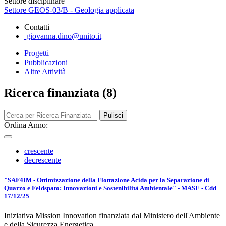
Settore disciplinare
Settore GEOS-03/B - Geologia applicata
Contatti
giovanna.dino@unito.it
Progetti
Pubblicazioni
Altre Attività
Ricerca finanziata (8)
Pulisci
Ordina Anno:
crescente
decrescente
"SAF4IM - Ottimizzazione della Flottazione Acida per la Separazione di
Quarzo e Feldspato: Innovazioni e Sostenibilità Ambientale" - MASE - Cdd
17/12/25
Iniziativa Mission Innovation finanziata dal Ministero dell'Ambiente
e della Sicurezza Energetica