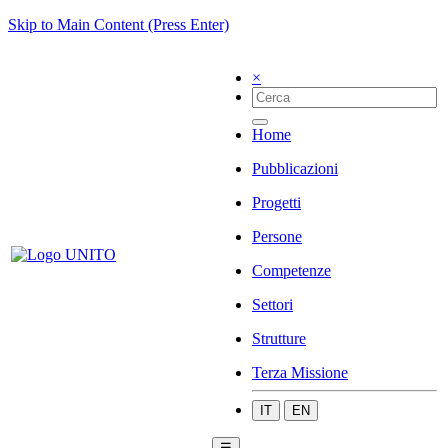
Skip to Main Content (Press Enter)
×
Home
Pubblicazioni
Progetti
Persone
Competenze
Settori
Strutture
Terza Missione
IT
EN
☰