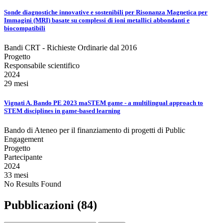
Sonde diagnostiche innovative e sostenibili per Risonanza Magnetica per
Immagini (MRI) basate su complessi di ioni metallici abbondanti e
biocompatibili
Bandi CRT - Richieste Ordinarie dal 2016
Progetto
Responsabile scientifico
2024
29 mesi
Vignati A. Bando PE 2023 maSTEM game - a multilingual approach to
STEM disciplines in game-based learning
Bando di Ateneo per il finanziamento di progetti di Public
Engagement
Progetto
Partecipante
2024
33 mesi
No Results Found
Pubblicazioni (84)