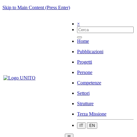
Skip to Main Content (Press Enter)
×
Home
Pubblicazioni
Progetti
Persone
Competenze
Settori
Strutture
Terza Missione
IT
EN
☰