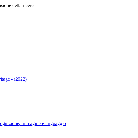
sione della ricerca
ritage - (2022)
nizione, immagine e linguaggio