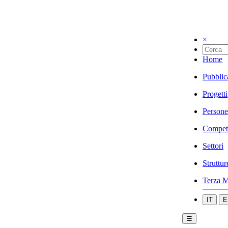
×
Home
Pubblic
Progetti
Persone
Compet
Settori
Struttur
Terza M
IT
E
☰