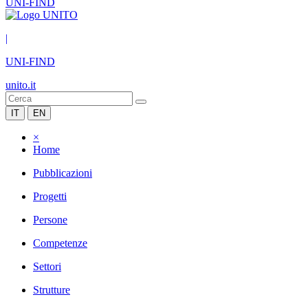
UNI-FIND
|
UNI-FIND
unito.it
IT
EN
×
Home
Pubblicazioni
Progetti
Persone
Competenze
Settori
Strutture