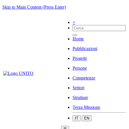
Skip to Main Content (Press Enter)
×
Home
Pubblicazioni
Progetti
Persone
Competenze
Settori
Strutture
Terza Missione
IT
EN
☰