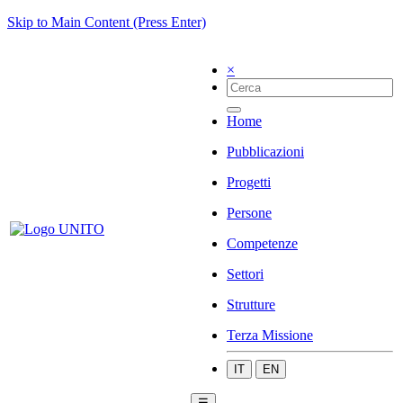
Skip to Main Content (Press Enter)
×
Home
Pubblicazioni
Progetti
Persone
Competenze
Settori
Strutture
Terza Missione
IT
EN
☰