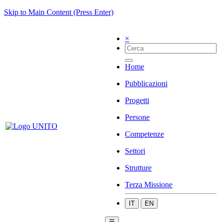
Skip to Main Content (Press Enter)
×
Home
Pubblicazioni
Progetti
Persone
Competenze
Settori
Strutture
Terza Missione
IT
EN
☰