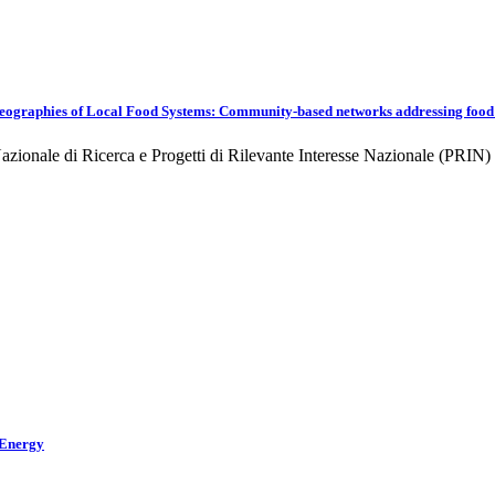
raphies of Local Food Systems: Community-based networks addressing food 
ionale di Ricerca e Progetti di Rilevante Interesse Nazionale (PRIN
 Energy