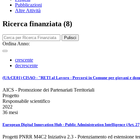
Pubblicazioni
Altre Attività
Ricerca finanziata (8)
Pulisci
Ordina Anno:
crescente
decrescente
(UA:CE01) CISAO - "RETI al Lavoro - Percorsi in Comune per giovani e donne
AICS - Promozione dei Partenariati Territoriali
Progetto
Responsabile scientifico
2022
36 mesi
European Digital Innovation Hub - Public Administration Intelligence (Art. 27
Progetti PNRR M4C2 Iniziativa 2.3 - Potenziamento ed estensione temati