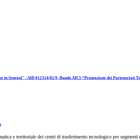
 in Senegal" - AID 012314/02/9 -Bando AICS “Promozione dei Partenariati Terr
)
ca e territoriale dei centri di trasferimento tecnologico per segmenti d