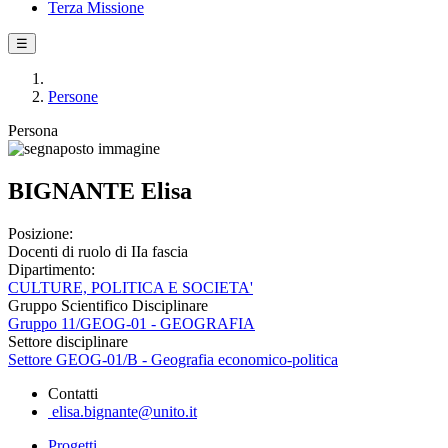
Terza Missione
☰
Persone
Persona
BIGNANTE Elisa
Posizione:
Docenti di ruolo di IIa fascia
Dipartimento:
CULTURE, POLITICA E SOCIETA'
Gruppo Scientifico Disciplinare
Gruppo 11/GEOG-01 - GEOGRAFIA
Settore disciplinare
Settore GEOG-01/B - Geografia economico-politica
Contatti
elisa.bignante@unito.it
Progetti