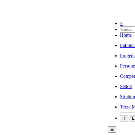
×
Home
Pubblic
Progetti
Persone
Compet
Settori
Struttur
Terza M
IT
E
☰