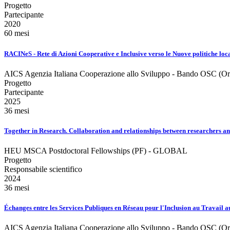
Progetto
Partecipante
2020
60 mesi
RACINeS - Rete di Azioni Cooperative e Inclusive verso le Nuove politiche loca
AICS Agenzia Italiana Cooperazione allo Sviluppo - Bando OSC (Organ
Progetto
Partecipante
2025
36 mesi
Together in Research. Collaboration and relationships between researchers a
HEU MSCA Postdoctoral Fellowships (PF) - GLOBAL
Progetto
Responsabile scientifico
2024
36 mesi
Échanges entre les Services Publiques en Réseau pour l'Inclusion au Travail a
AICS Agenzia Italiana Cooperazione allo Sviluppo - Bando OSC (Organ