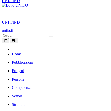
UNI-FIND
|
UNI-FIND
unito.it
IT
EN
×
Home
Pubblicazioni
Progetti
Persone
Competenze
Settori
Strutture