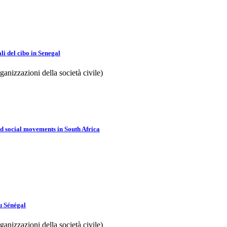
li del cibo in Senegal
izzazioni della società civile)
nd social movements in South Africa
u Sénégal
izzazioni della società civile)