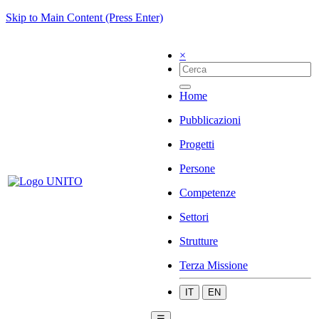
Skip to Main Content (Press Enter)
×
Home
Pubblicazioni
Progetti
Persone
Competenze
Settori
Strutture
Terza Missione
IT
EN
☰