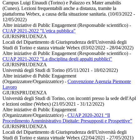
Campus Luigi Einaudi (Torino) e Palazzo ex Mater amabilis
(Cuneo). Lezioni frequentabili anche a distanza, tramite la
piattaforma Webex, a causa della situazione sanitaria. (10/03/2022 -
12/05/2022)
Altre iniziative di Public Engagement (Responsabile scientifico)
-
CUAP 2021-2022 "L'etica pubblica"
GIURISPRUDENZA
Locali del Dipartimento di Giurisprudenza dell'Università degli
Studi di Torino e stanza virtuale Webex (03/02/2022 - 28/04/2022)
Altre iniziative di Public Engagement (Responsabile scientifico)
-
CUAP 2021-2022 "La disciplina degli appalti pubblici"
GIURISPRUDENZA
Università degli Studi di Torino (05/11/2021 - 18/02/2022)
Altre iniziative di Public Engagement
(Organizzatore/Organizzatrice)
-
Convenzione Agenzia Piemonte
Lavoro
GIURISPRUDENZA
Università degli Studi di Torino, con incontri presso la sede dell'Apl
e lezioni online (Webex) (21/05/2021 - 31/12/2022)
Altre iniziative di Public Engagement
(Organizzatore/Organizzatrice)
-
CUAP 2020-2021 “Il
Procedimento Amministrativo Digitale: Presupposti e Prospettive”
GIURISPRUDENZA
Locali del Dipartimento di Giurisprudenza dell'Università degli
Studi di Torino e stanza virtuale Webex (22/04/2021 - 27/05/2021)