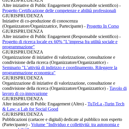
GIURISPRUDENZA
Altre iniziative di Public Engagement (Responsabile scientifico)
-
Progetto Certificazione delle competenze e abilità professionali
GIURISPRUDENZA
Iniziative di co-produzione di conoscenza
(Organizzatore/Organizzatrice, Partecipante)
-
Progetto In Corso
GIURISPRUDENZA
Altre iniziative di Public Engagement (Responsabile scientifico)
-
Progetto di ricerca locale ex 60% "L’impresa fra utilità sociale e
programmazione"
GIURISPRUDENZA
Organizzazione di iniziative di valorizzazione, consultazione e
condivisione della ricerca (Organizzatore/Organizzatrice)
-
Seminario "L’attività di indirizzo e coordinamento. Rileggere la
programmazione economica"
GIURISPRUDENZA
Organizzazione di iniziative di valorizzazione, consultazione e
condivisione della ricerca (Organizzatore/Organizzatrice)
-
Tavolo di
lavoro di co-innovazione
GIURISPRUDENZA
Altre iniziative di Public Engagement (Altro)
-
TuTeLa -Turin Tech
& Law: a Lab for Social Good
GIURISPRUDENZA
Pubblicazioni (cartacee e digitali) dedicate al pubblico non esperto
(Partecipante)
-
Volume "Individuo e collettività: tra autonomia e