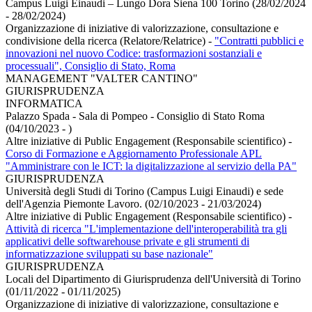
Campus Luigi Einaudi – Lungo Dora Siena 100 Torino (28/02/2024
- 28/02/2024)
Organizzazione di iniziative di valorizzazione, consultazione e
condivisione della ricerca (Relatore/Relatrice)
-
"Contratti pubblici e
innovazioni nel nuovo Codice: trasformazioni sostanziali e
processuali", Consiglio di Stato, Roma
MANAGEMENT "VALTER CANTINO"
GIURISPRUDENZA
INFORMATICA
Palazzo Spada - Sala di Pompeo - Consiglio di Stato Roma
(04/10/2023 - )
Altre iniziative di Public Engagement (Responsabile scientifico)
-
Corso di Formazione e Aggiornamento Professionale APL
"Amministrare con le ICT: la digitalizzazione al servizio della PA"
GIURISPRUDENZA
Università degli Studi di Torino (Campus Luigi Einaudi) e sede
dell'Agenzia Piemonte Lavoro. (02/10/2023 - 21/03/2024)
Altre iniziative di Public Engagement (Responsabile scientifico)
-
Attività di ricerca "L'implementazione dell'interoperabilità tra gli
applicativi delle softwarehouse private e gli strumenti di
informatizzazione sviluppati su base nazionale"
GIURISPRUDENZA
Locali del Dipartimento di Giurisprudenza dell'Università di Torino
(01/11/2022 - 01/11/2025)
Organizzazione di iniziative di valorizzazione, consultazione e