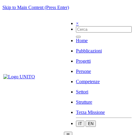
Skip to Main Content (Press Enter)
×
Home
Pubblicazioni
Progetti
Persone
Competenze
Settori
Strutture
Terza Missione
IT
EN
☰