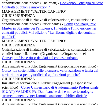
condivisione della ricerca (Chairman)
-
Convegno Consiglio di Stato
Contratti pubblici e innovazioni"
MANAGEMENT "VALTER CANTINO"
GIURISPRUDENZA
Organizzazione di iniziative di valorizzazione, consultazione e
condivisione della ricerca (Partecipante)
-
Convegno Inaugurale
Master in Strategie per l'efficienza, l'integrità e l'innovazione nei
contratti pubblici, VII edizione "La riforma digitale dei contratti
pubblici"
MANAGEMENT "VALTER CANTINO"
GIURISPRUDENZA
Organizzazione di iniziative di valorizzazione, consultazione e
condivisione della ricerca (Organizzatore/Organizzatrice)
-
Convegno: Uso e riuso dei dati nel contesto urbano
GIURISPRUDENZA
Altre iniziative di Public Engagement (Responsabile scientifico)
-
Corso "La sostenibilità delle biomasse: valorizzazione e tutela del
territorio tra aspetti giuridici ed applicazioni pratiche"
GIURISPRUDENZA
Iniziative di formazione al Public Engagement (Responsabile
scientifico)
-
Corso Universitario di Aggiornamento Professionale
(CUAP) VALORE PA: Dati, banche dati e nuove tecnologie:
strumenti operativi per l'amministrazione pubblica digitale
GIURISPRUDENZA
Altre iniziative di Public Engagement (Responsabile scientifico)
-