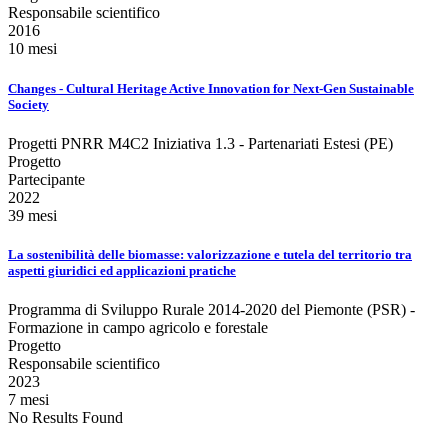
Responsabile scientifico
2016
10 mesi
Changes - Cultural Heritage Active Innovation for Next-Gen Sustainable
Society
Progetti PNRR M4C2 Iniziativa 1.3 - Partenariati Estesi (PE)
Progetto
Partecipante
2022
39 mesi
La sostenibilità delle biomasse: valorizzazione e tutela del territorio tra
aspetti giuridici ed applicazioni pratiche
Programma di Sviluppo Rurale 2014-2020 del Piemonte (PSR) -
Formazione in campo agricolo e forestale
Progetto
Responsabile scientifico
2023
7 mesi
No Results Found