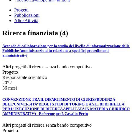
Progetti
Pubblicazioni
Altre Attività
Ricerca finanziata (4)
Accordo di collaborazione per lo studio del livello di informatizzazione delle
Pubbliche Amministrazioni in relazione a specifici procedimenti
amministrativi
Altri progetti di ricerca senza bando competitivo
Progetto
Responsabile scientifico
2022
36 mesi
CONVENZIONE TRA IL DIPARTIMENTO DI GIURISPRUDENZA
DELL’UNIVERSITA’ DEGLI STUDI DI TORINO E A.S.L. BI DI BIELLA
PER L’ESECUZIONE DI RICERCA APPLICATA IN MATERIA GIURIDICO
AMMINISTRATIVA - Referente prof. Cavallo Perin
Altri progetti di ricerca senza bando competitivo
Progetto