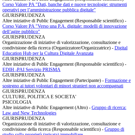
Corso Valore PA "Dati, banche dati e nuove tecnologie: strumenti
operativi per l’amministrazione pubblica digitale"
GIURISPRUDENZA
Altre iniziative di Public Engagement (Responsabile scientifico)
-
Corso Valore PA "Verso una P.A. digitale: modelli di innovazione
dell’agire pubblico"
GIURISPRUDENZA
Organizzazione di iniziative di valorizzazione, consultazione e
condivisione della ricerca (Organizzatore/Organizzatrice)
-
Digital
Education Hub per la Cultura Digitale Avanzata
GIURISPRUDENZA
Altre iniziative di Public Engagement (Responsabile scientifico)
-
EDIH -PAI Servizio PRISMA
GIURISPRUDENZA
Altre iniziative di Public Engagement (Partecipante)
-
Formazione e
sostegno ai tutori volontari di minori stranieri non accompagnati
GIURISPRUDENZA
CULTURE, POLITICA E SOCIETA'
PSICOLOGIA
Altre iniziative di Public Engagement (Altro)
-
Gruppo di ricerca:
Law and New Technologies
GIURISPRUDENZA
Organizzazione di iniziative di valorizzazione, consultazione e
condivisione della ricerca (Responsabile scientifico)
-
Gruppo di
studio sulla proprietà (privata) immobiliare