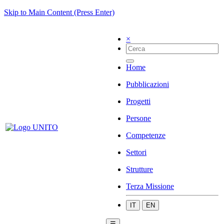
Skip to Main Content (Press Enter)
×
Home
Pubblicazioni
Progetti
Persone
Competenze
Settori
Strutture
Terza Missione
IT
EN
☰