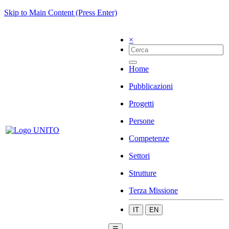
Skip to Main Content (Press Enter)
×
Home
Pubblicazioni
Progetti
Persone
Competenze
Settori
Strutture
Terza Missione
IT
EN
☰