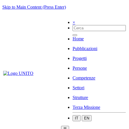
Skip to Main Content (Press Enter)
×
Home
Pubblicazioni
Progetti
Persone
Competenze
Settori
Strutture
Terza Missione
IT
EN
☰