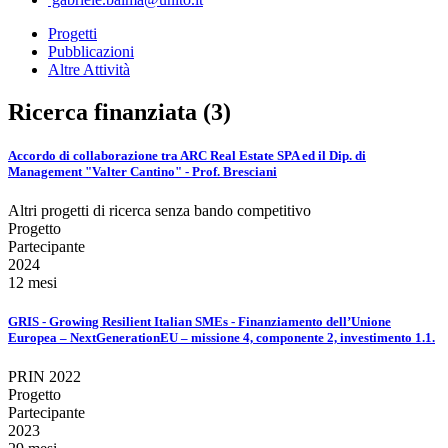
Progetti
Pubblicazioni
Altre Attività
Ricerca finanziata (3)
Accordo di collaborazione tra ARC Real Estate SPA ed il Dip. di
Management "Valter Cantino" - Prof. Bresciani
Altri progetti di ricerca senza bando competitivo
Progetto
Partecipante
2024
12 mesi
GRIS - Growing Resilient Italian SMEs - Finanziamento dell’Unione
Europea – NextGenerationEU – missione 4, componente 2, investimento 1.1.
PRIN 2022
Progetto
Partecipante
2023