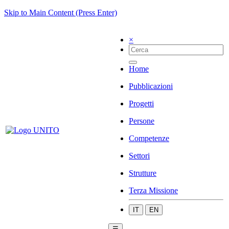
Skip to Main Content (Press Enter)
×
Home
Pubblicazioni
Progetti
Persone
Competenze
Settori
Strutture
Terza Missione
IT
EN
☰