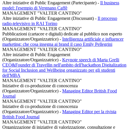
Altre iniziative di Public Engagement (Partecipante)
-
Il business
model: l'esempio di Vergnano Caffè
MANAGEMENT "VALTER CANTINO"
Altre iniziative di Public Engagement (Discussant)
-
Il processo
radio-televisivo in RAI Torino
MANAGEMENT "VALTER CANTINO"
Pubblicazioni (cartacee e digitali) dedicate al pubblico non esperto
(Organizzatore/Organizzatrice)
-
Intelligenza artificiale e influencer
marketing: che cosa insegna ai brand il caso Emily Pellegrini
MANAGEMENT "VALTER CANTINO"
Altre iniziative di Public Engagement
(Organizzatore/Organizzatrice)
-
Keynote speech di Marta Grelli
CEO&Founder di Travellin nell'ambito dell'hackathon Digitalization
for Social Inclusion and Wellbeing organizzato per gli studenti
dell'MBA
MANAGEMENT "VALTER CANTINO"
Iniziative di co-produzione di conoscenza
(Organizzatore/Organizzatrice)
-
Managing Editor British Food
Journal
MANAGEMENT "VALTER CANTINO"
Iniziative di co-produzione di conoscenza
(Organizzatore/Organizzatrice)
-
Managing Editor per la rivista
British Food Journal
MANAGEMENT "VALTER CANTINO"
Organizzazione di iniziative di valorizzazione, consultazione e