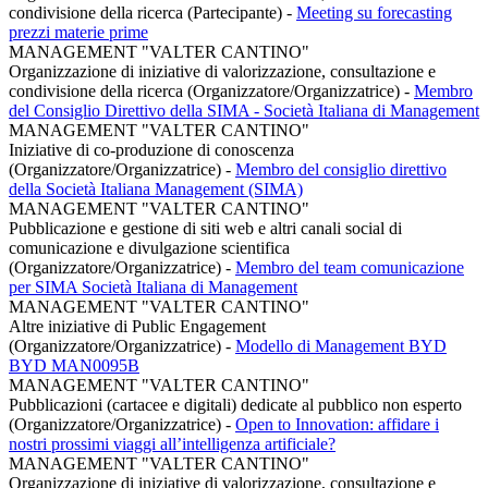
condivisione della ricerca (Partecipante)
-
Meeting su forecasting
prezzi materie prime
MANAGEMENT "VALTER CANTINO"
Organizzazione di iniziative di valorizzazione, consultazione e
condivisione della ricerca (Organizzatore/Organizzatrice)
-
Membro
del Consiglio Direttivo della SIMA - Società Italiana di Management
MANAGEMENT "VALTER CANTINO"
Iniziative di co-produzione di conoscenza
(Organizzatore/Organizzatrice)
-
Membro del consiglio direttivo
della Società Italiana Management (SIMA)
MANAGEMENT "VALTER CANTINO"
Pubblicazione e gestione di siti web e altri canali social di
comunicazione e divulgazione scientifica
(Organizzatore/Organizzatrice)
-
Membro del team comunicazione
per SIMA Società Italiana di Management
MANAGEMENT "VALTER CANTINO"
Altre iniziative di Public Engagement
(Organizzatore/Organizzatrice)
-
Modello di Management BYD
BYD MAN0095B
MANAGEMENT "VALTER CANTINO"
Pubblicazioni (cartacee e digitali) dedicate al pubblico non esperto
(Organizzatore/Organizzatrice)
-
Open to Innovation: affidare i
nostri prossimi viaggi all’intelligenza artificiale?
MANAGEMENT "VALTER CANTINO"
Organizzazione di iniziative di valorizzazione, consultazione e