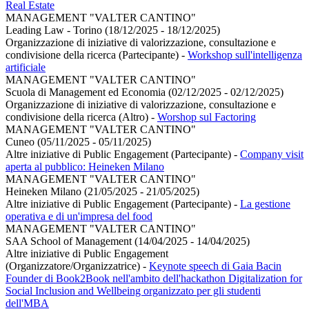
Real Estate
MANAGEMENT "VALTER CANTINO"
Leading Law - Torino (18/12/2025 - 18/12/2025)
Organizzazione di iniziative di valorizzazione, consultazione e
condivisione della ricerca (Partecipante)
-
Workshop sull'intelligenza
artificiale
MANAGEMENT "VALTER CANTINO"
Scuola di Management ed Economia (02/12/2025 - 02/12/2025)
Organizzazione di iniziative di valorizzazione, consultazione e
condivisione della ricerca (Altro)
-
Worshop sul Factoring
MANAGEMENT "VALTER CANTINO"
Cuneo (05/11/2025 - 05/11/2025)
Altre iniziative di Public Engagement (Partecipante)
-
Company visit
aperta al pubblico: Heineken Milano
MANAGEMENT "VALTER CANTINO"
Heineken Milano (21/05/2025 - 21/05/2025)
Altre iniziative di Public Engagement (Partecipante)
-
La gestione
operativa e di un'impresa del food
MANAGEMENT "VALTER CANTINO"
SAA School of Management (14/04/2025 - 14/04/2025)
Altre iniziative di Public Engagement
(Organizzatore/Organizzatrice)
-
Keynote speech di Gaia Bacin
Founder di Book2Book nell'ambito dell'hackathon Digitalization for
Social Inclusion and Wellbeing organizzato per gli studenti
dell'MBA