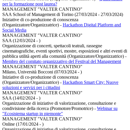
per la formazione post laurea?
MANAGEMENT "VALTER CANTINO"
SAA School of Management di Torino (27/03/2024 - 27/03/2024)
Iniziative di co-produzione di conoscenza
(Organizzatore/Organizzatrice)
-
Hackathon Digital Platform and
Social Media
MANAGEMENT "VALTER CANTINO"
SAA (12/03/2024 - )
Organizzazione di concerti, spettacoli teatrali, rassegne
cinematografiche, eventi sportivi, mostre, esposizioni e altri eventi di
pubblica utilità aperti alla comunità (Organizzatore/Organizzatrice)
-
Membro del comitato organizzativo del Festival del Management
MANAGEMENT "VALTER CANTINO"
Milano, Università Bocconi (07/03/2024 - )
Iniziative di co-produzione di conoscenza
(Organizzatore/Organizzatrice)
-
Hackathon Smart City: Nuove
soluzioni e servizi per i cittadini
MANAGEMENT "VALTER CANTINO"
SAA (14/02/2024 - )
Organizzazione di iniziative di valorizzazione, consultazione e
condivisione della ricerca (Promotore/Promotrice)
-
Webinar su
"Ecosistema startup in piemonte"
MANAGEMENT "VALTER CANTINO"
Online (17/01/2024 - )
Organizzazione di iniziative di valorizzazione, consultazione e