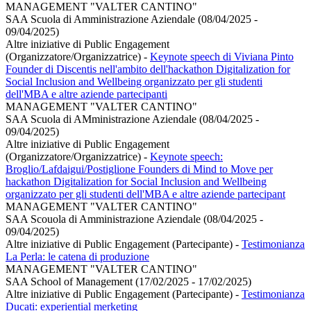
MANAGEMENT "VALTER CANTINO"
SAA Scuola di Amministrazione Aziendale (08/04/2025 -
09/04/2025)
Altre iniziative di Public Engagement
(Organizzatore/Organizzatrice)
-
Keynote speech di Viviana Pinto
Founder di Discentis nell'ambito dell'hackathon Digitalization for
Social Inclusion and Wellbeing organizzato per gli studenti
dell'MBA e altre aziende partecipanti
MANAGEMENT "VALTER CANTINO"
SAA Scuola di AMministrazione Aziendale (08/04/2025 -
09/04/2025)
Altre iniziative di Public Engagement
(Organizzatore/Organizzatrice)
-
Keynote speech:
Broglio/Lafdaigui/Postiglione Founders di Mind to Move per
hackathon Digitalization for Social Inclusion and Wellbeing
organizzato per gli studenti dell'MBA e altre aziende partecipant
MANAGEMENT "VALTER CANTINO"
SAA Scouola di Amministrazione Aziendale (08/04/2025 -
09/04/2025)
Altre iniziative di Public Engagement (Partecipante)
-
Testimonianza
La Perla: le catena di produzione
MANAGEMENT "VALTER CANTINO"
SAA School of Management (17/02/2025 - 17/02/2025)
Altre iniziative di Public Engagement (Partecipante)
-
Testimonianza
Ducati: experiential merketing