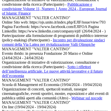
condivisione della ricerca (Partecipante)
-
Pubblicazione e
condivisione Volume 11, Numero 1 Anno 2024 - European Journal
of Islamic Finance
MANAGEMENT "VALTER CANTINO"
Online Sito web: https://ojs.unito.it/index.php/EJIF/issue/view/793
Pagina Facebook: https://www.facebook.com/EJIFOA Pagina
LinkedIn: https://www.linkedin.com/company/ejif/ (26/04/2024 - )
Partecipazione alla formulazione di programmi di pubblico interesse
(policy-making) (Partecipante)
-
Incontro per divulgazione sindaci
comuni della Via Lattea per rivitalizzazione Valli Olimpiche
MANAGEMENT "VALTER CANTINO"
Evento ibrido: in presenza Fondazione 20 Marzo e Online
(24/04/2024 - 24/04/2024)
Organizzazione di iniziative di valorizzazione, consultazione e
condivisione della ricerca (Partecipante)
-
Sotto i riflettori
dell’intelligenza artificiale. Le nuove attività lavorative e il futuro
dell’economia
MANAGEMENT "VALTER CANTINO"
Scuola di Management ed Economia (19/04/2024 - 19/04/2024)
Organizzazione di concerti, spettacoli teatrali, rassegne
cinematografiche, eventi sportivi, mostre, esposizioni e altri eventi di
pubblica utilità aperti alla comunità (Altro)
-
Webinar sul nocode
MANAGEMENT "VALTER CANTINO"
On line (19/04/2024 - 19/04/2024)