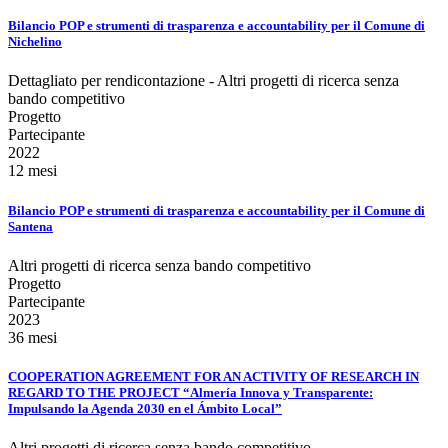
Bilancio POP e strumenti di trasparenza e accountability per il Comune di
Nichelino
Dettagliato per rendicontazione - Altri progetti di ricerca senza
bando competitivo
Progetto
Partecipante
2022
12 mesi
Bilancio POP e strumenti di trasparenza e accountability per il Comune di
Santena
Altri progetti di ricerca senza bando competitivo
Progetto
Partecipante
2023
36 mesi
COOPERATION AGREEMENT FOR AN ACTIVITY OF RESEARCH IN
REGARD TO THE PROJECT “Almería Innova y Transparente:
Impulsando la Agenda 2030 en el Ámbito Local”
Altri progetti di ricerca senza bando competitivo