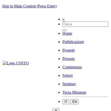
Skip to Main Content (Press Enter)
×
Home
Pubblicazioni
Progetti
Persone
Competenze
Settori
Strutture
Terza Missione
IT
EN
☰