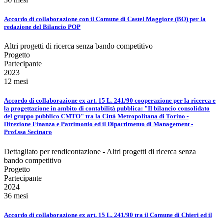
Accordo di collaborazione con il Comune di Castel Maggiore (BO) per la
redazione del Bilancio POP
Altri progetti di ricerca senza bando competitivo
Progetto
Partecipante
2023
12 mesi
Accordo di collaborazione ex art. 15 L. 241/90 cooperazione per la ricerca e
la progettazione in ambito di contabilità pubblica: "Il bilancio consolidato
del gruppo pubblico CMTO" tra la Città Metropolitana di Torino -
Direzione Finanza e Patrimonio ed il Dipartimento di Management -
Prof.ssa Secinaro
Dettagliato per rendicontazione - Altri progetti di ricerca senza
bando competitivo
Progetto
Partecipante
2024
36 mesi
Accordo di collaborazione ex art. 15 L. 241/90 tra il Comune di Chieri ed il