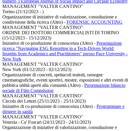
numero 3 European Journal of Social Impact and Circular Economy
MANAGEMENT "VALTER CANTINO"
Torino (21/12/2023 - )
Organizzazione di iniziative di valorizzazione, consultazione e
condivisione della ricerca (Altro)
-
FORENSIC ACCOUNTING
MANAGEMENT "VALTER CANTINO"
ORDINE DEI DOTTORI COMMERCIALISTI DI TORINO
(15/12/2023 - 15/12/2023)
Iniziative di co-produzione di conoscenza (Altro)
-
Presentazione
ricerca "Navigating ESG Reporting in a Tech-Driven World:
Insights from Academics and Practitioners" presso Pace University -
New York
MANAGEMENT "VALTER CANTINO"
New York (01/12/2023 - 02/12/2023)
Organizzazione di concerti, spettacoli teatrali, rassegne
cinematografiche, eventi sportivi, mostre, esposizioni e altri eventi di
pubblica utilità aperti alla comunità (Altro)
-
Presentazione bilancio
sociale di Film Commission
MANAGEMENT "VALTER CANTINO"
Circolo dei Lettori (25/11/2023 - 25/11/2023)
Iniziative di co-produzione di conoscenza (Altro)
-
Programmare e
dirigere in sanità
MANAGEMENT "VALTER CANTINO"
Venezia - Ca' Foscari (24/11/2023 - 24/11/2023)
Organizzazione di iniziative di valorizzazione, consultazione e