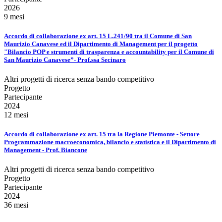
2026
9 mesi
Accordo di collaborazione ex art. 15 L.241/90 tra il Comune di San
Maurizio Canavese ed il Dipartimento di Management per il progetto
"Bilancio POP e strumenti di trasparenza e accountability per il Comune di
San Maurizio Canavese”- Prof.ssa Secinaro
Altri progetti di ricerca senza bando competitivo
Progetto
Partecipante
2024
12 mesi
Accordo di collaborazione ex art. 15 tra la Regione Piemonte - Settore
Programmazione macroeconomica, bilancio e statistica e il Dipartimento di
Management - Prof. Biancone
Altri progetti di ricerca senza bando competitivo
Progetto
Partecipante
2024
36 mesi