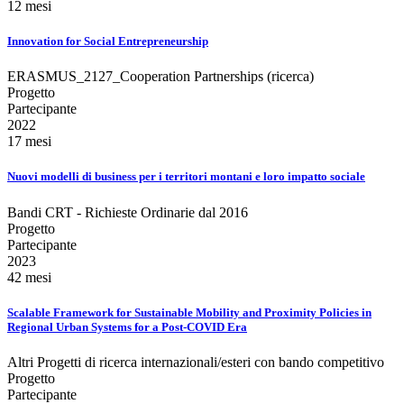
12 mesi
Innovation for Social Entrepreneurship
ERASMUS_2127_Cooperation Partnerships (ricerca)
Progetto
Partecipante
2022
17 mesi
Nuovi modelli di business per i territori montani e loro impatto sociale
Bandi CRT - Richieste Ordinarie dal 2016
Progetto
Partecipante
2023
42 mesi
Scalable Framework for Sustainable Mobility and Proximity Policies in
Regional Urban Systems for a Post-COVID Era
Altri Progetti di ricerca internazionali/esteri con bando competitivo
Progetto
Partecipante