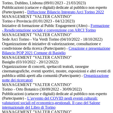
Torino, Dublino, Lisbona (09/01/2023 - 21/03/2023)
Pubblicazioni (cartacee e digitali) dedicate al pubblico non esperto
(Partecipante)
-
Diffuscione Bilancio Integrato Arci Torino 2022
MANAGEMENT "VALTER CANTINO"
Torino e Provincia (01/01/2023 - 04/12/2023)
Iniziative di formazione al Public Engagement (Altro)
-
Formazione
- Rendicontazione sociale e convenzione con ARCI Torino
MANAGEMENT "VALTER CANTINO"
Sede Arci Torino - Via Verdi Torino (04/10/2022 - 18/10/2022)
Organizzazione di iniziative di valorizzazione, consultazione e
condivisione della ricerca (Partecipante)
-
Creazione e presentazione
Bilancio POP 2021 Comune di Basiglio
MANAGEMENT "VALTER CANTINO"
Basiglio (03/10/2022 - 20/12/2022)
Organizzazione di concerti, spettacoli teatrali, rassegne
cinematografiche, eventi sportivi, mostre, esposizioni e altri eventi di
pubblica utilità aperti alla comunità (Partecipante)
-
Organizzazione
notte dei ricercatori
MANAGEMENT "VALTER CANTINO"
Torino - Orto Botanico (30/09/2022 - 30/09/2022)
Pubblicazioni (cartacee e digitali) dedicate al pubblico non esperto
(Partecipante)
-
L’avvento del COVID negli eventi culturali:
valutazioni sociali ed economico-gestionali. Il caso del Salone
internazionale del Libro di Torino
MANAGEMENT "VALTER CANTINO"