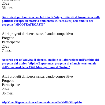
2022
36 mesi
Accordo di partenariato con la Città di Asti per attività di formazione sulle
politiche europee in materia ambientale (Green Deal) nell'ambito del
progetto “#ECOTEATROASTI”
Altri progetti di ricerca senza bando competitivo
Progetto
Partecipante
2023
7 mesi
Accordo per un'attività di ricerca, studio e collaborazione nell’ambito del
progetto dal titolo: “Alpine Experience, progetto di rilancio territoriale
dell’area nord della Città Metropolitana di Torino”
Altri progetti di ricerca senza bando competitivo
Progetto
Partecipante
2024
36 mesi
AlpiVive: Rigenerazione e Innovazione nelle Valli Olimpiche