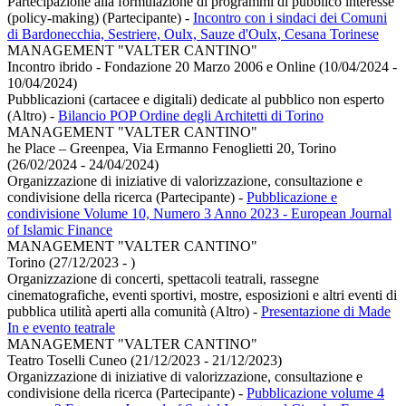
Partecipazione alla formulazione di programmi di pubblico interesse
(policy-making) (Partecipante)
-
Incontro con i sindaci dei Comuni
di Bardonecchia, Sestriere, Oulx, Sauze d'Oulx, Cesana Torinese
MANAGEMENT "VALTER CANTINO"
Incontro ibrido - Fondazione 20 Marzo 2006 e Online (10/04/2024 -
10/04/2024)
Pubblicazioni (cartacee e digitali) dedicate al pubblico non esperto
(Altro)
-
Bilancio POP Ordine degli Architetti di Torino
MANAGEMENT "VALTER CANTINO"
he Place – Greenpea, Via Ermanno Fenoglietti 20, Torino
(26/02/2024 - 24/04/2024)
Organizzazione di iniziative di valorizzazione, consultazione e
condivisione della ricerca (Partecipante)
-
Pubblicazione e
condivisione Volume 10, Numero 3 Anno 2023 - European Journal
of Islamic Finance
MANAGEMENT "VALTER CANTINO"
Torino (27/12/2023 - )
Organizzazione di concerti, spettacoli teatrali, rassegne
cinematografiche, eventi sportivi, mostre, esposizioni e altri eventi di
pubblica utilità aperti alla comunità (Altro)
-
Presentazione di Made
In e evento teatrale
MANAGEMENT "VALTER CANTINO"
Teatro Toselli Cuneo (21/12/2023 - 21/12/2023)
Organizzazione di iniziative di valorizzazione, consultazione e
condivisione della ricerca (Partecipante)
-
Pubblicazione volume 4