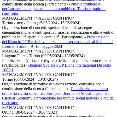
condivisione della ricerca (Partecipante)
-
Nuove frontiere di
perfomance management in ambito pubblico. Teoria e pratica a
confronto
MANAGEMENT "VALTER CANTINO"
Torino - sme - Unito (15/05/2024 - 15/05/2024)
Organizzazione di concerti, spettacoli teatrali, rassegne
cinematografiche, eventi sportivi, mostre, esposizioni e altri eventi di
pubblica utilità aperti alla comunità (Partecipante)
-
Presentazione
del bilancio POP e della valutazione di impatto sociale al Salone del
Libro di Torino - 9 -13 maggio 2024
MANAGEMENT "VALTER CANTINO"
Lingotto Fiere - Torino (09/05/2024 - 13/05/2024)
Pubblicazioni (cartacee e digitali) dedicate al pubblico non esperto
(Partecipante)
-
Bilancio Sociale POP Lions International Distretto
108Ia1
MANAGEMENT "VALTER CANTINO"
Torino (06/05/2024 - 20/07/2024)
Organizzazione di iniziative di valorizzazione, consultazione e
condivisione della ricerca (Partecipante)
-
Pubblicazione numero
ordinario rivista scientifica European Journal of Social Impact and
Circular Economy e promozione per tramite social network e reti dei
ricercatori
MANAGEMENT "VALTER CANTINO"
Onlind (30/04/2024 - 30/04/2024)
Organizzazione di iniziative di valorizzazione, consultazione e