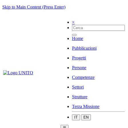
Skip to Main Content (Press Enter)
×
Home
Pubblicazioni
Progetti
Persone
Competenze
Settori
Strutture
Terza Missione
IT
EN
☰