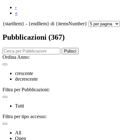
›
»
{startItem} - {endItem} di {itemsNumber}
Pubblicazioni (367)
Pulisci
Ordina Anno:
crescente
decrescente
Filtra per Pubblicazioni:
Tutti
Filtra per tipo accesso:
All
Open