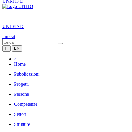
UNI-FIND
|
UNI-FIND
unito.it
IT
EN
×
Home
Pubblicazioni
Progetti
Persone
Competenze
Settori
Strutture