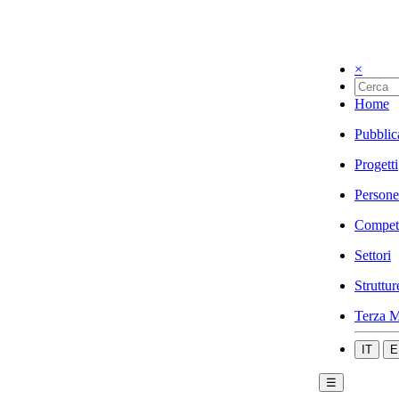
×
Home
Pubblic
Progetti
Persone
Compet
Settori
Struttur
Terza M
IT
E
☰