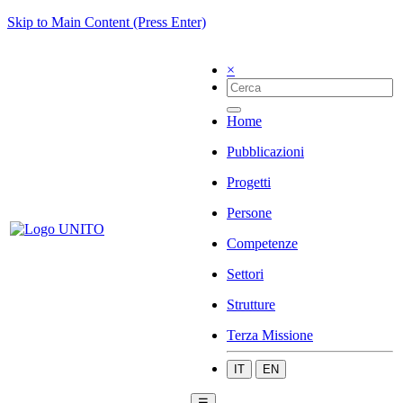
Skip to Main Content (Press Enter)
×
Home
Pubblicazioni
Progetti
Persone
Competenze
Settori
Strutture
Terza Missione
IT
EN
☰