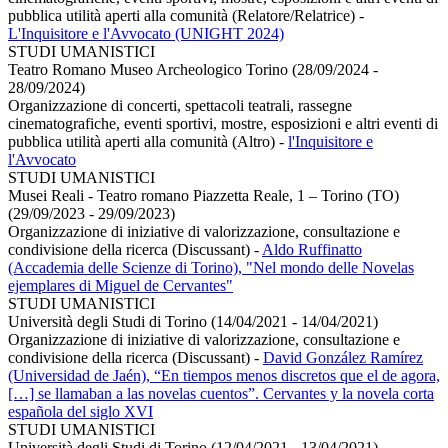
pubblica utilità aperti alla comunità (Relatore/Relatrice)
-
L'Inquisitore e l'Avvocato (UNIGHT 2024)
STUDI UMANISTICI
Teatro Romano Museo Archeologico Torino (28/09/2024 -
28/09/2024)
Organizzazione di concerti, spettacoli teatrali, rassegne
cinematografiche, eventi sportivi, mostre, esposizioni e altri eventi di
pubblica utilità aperti alla comunità (Altro)
-
l'Inquisitore e
l'Avvocato
STUDI UMANISTICI
Musei Reali - Teatro romano Piazzetta Reale, 1 – Torino (TO)
(29/09/2023 - 29/09/2023)
Organizzazione di iniziative di valorizzazione, consultazione e
condivisione della ricerca (Discussant)
-
Aldo Ruffinatto
(Accademia delle Scienze di Torino), "Nel mondo delle Novelas
ejemplares di Miguel de Cervantes"
STUDI UMANISTICI
Università degli Studi di Torino (14/04/2021 - 14/04/2021)
Organizzazione di iniziative di valorizzazione, consultazione e
condivisione della ricerca (Discussant)
-
David González Ramírez
(Universidad de Jaén), “En tiempos menos discretos que el de agora,
[…] se llamaban a las novelas cuentos”. Cervantes y la novela corta
española del siglo XVI
STUDI UMANISTICI
Università degli Studi di Torino (12/04/2021 - 13/04/2021)