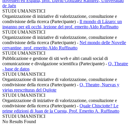
novellieri en España, prof. David González Ramírez, Universidad
de Jaén
STUDI UMANISTICI
Organizzazione di iniziative di valorizzazione, consultazione e
condivisione della ricerca (Partecipante)
-
Il mondo di Lázaro: un
inganno per gli occhi, lezione del prof. emerito Aldo Ruffinatto
STUDI UMANISTICI
Organizzazione di iniziative di valorizzazione, consultazione e
condivisione della ricerca (Partecipante)
-
Nel mondo delle Novelle
cervantine, prof. emerito Aldo Ruffinatto
STUDI UMANISTICI
Pubblicazione e gestione di siti web e altri canali social di
comunicazione e divulgazione scientifica (Partecipante)
-
Q. Theatre
- base de datos
STUDI UMANISTICI
Organizzazione di iniziative di valorizzazione, consultazione e
condivisione della ricerca (Partecipante)
-
Q. Theatre, Nuevas y
viejas reescrituras del Quijote
STUDI UMANISTICI
Organizzazione di iniziative di valorizzazione, consultazione e
condivisione della ricerca (Partecipante)
-
Quale Chisciotte? Le
prime edizioni di Juan de la Cuesta, Prof. Emerito A. Ruffinatto
STUDI UMANISTICI
No Results Found