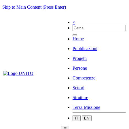
Skip to Main Content (Press Enter)
×
Home
Pubblicazioni
Progetti
Persone
Competenze
Settori
Strutture
Terza Missione
IT
EN
☰