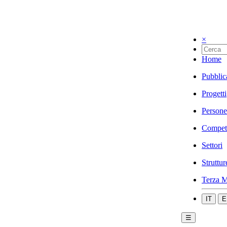
×
Home
Pubblic
Progetti
Persone
Compet
Settori
Struttur
Terza M
IT
E
☰