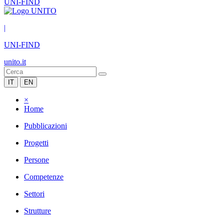
UNI-FIND
|
UNI-FIND
unito.it
IT
EN
×
Home
Pubblicazioni
Progetti
Persone
Competenze
Settori
Strutture