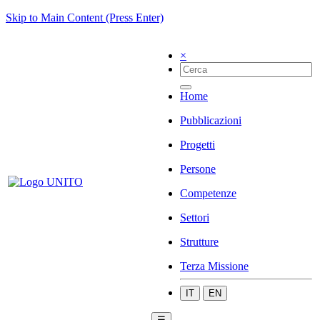
Skip to Main Content (Press Enter)
×
Home
Pubblicazioni
Progetti
Persone
Competenze
Settori
Strutture
Terza Missione
IT
EN
☰