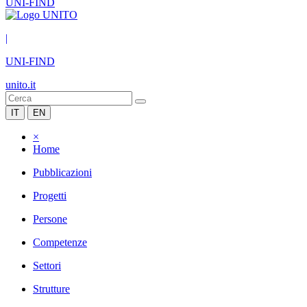
UNI-FIND
|
UNI-FIND
unito.it
IT
EN
×
Home
Pubblicazioni
Progetti
Persone
Competenze
Settori
Strutture