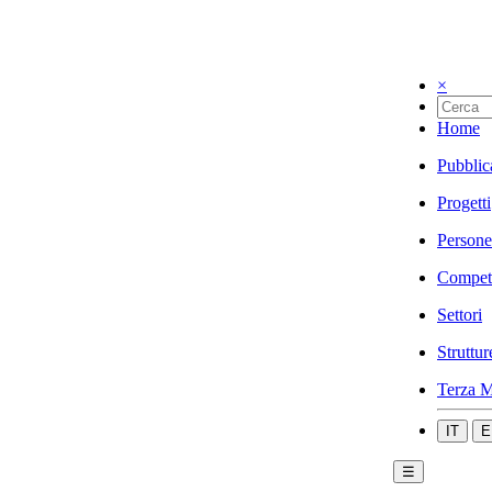
×
Home
Pubblic
Progetti
Persone
Compet
Settori
Struttur
Terza M
IT
E
☰