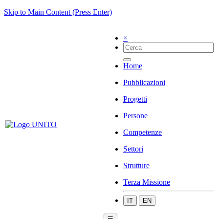
Skip to Main Content (Press Enter)
×
Home
Pubblicazioni
Progetti
Persone
Competenze
Settori
Strutture
Terza Missione
IT
EN
☰