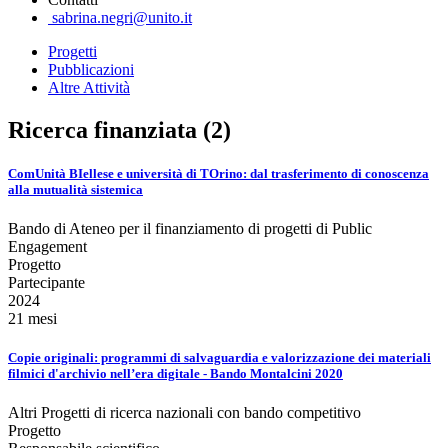
sabrina.negri@unito.it
Progetti
Pubblicazioni
Altre Attività
Ricerca finanziata (2)
ComUnità BIellese e università di TOrino: dal trasferimento di conoscenza
alla mutualità sistemica
Bando di Ateneo per il finanziamento di progetti di Public
Engagement
Progetto
Partecipante
2024
21 mesi
Copie originali: programmi di salvaguardia e valorizzazione dei materiali
filmici d'archivio nell’era digitale - Bando Montalcini 2020
Altri Progetti di ricerca nazionali con bando competitivo
Progetto