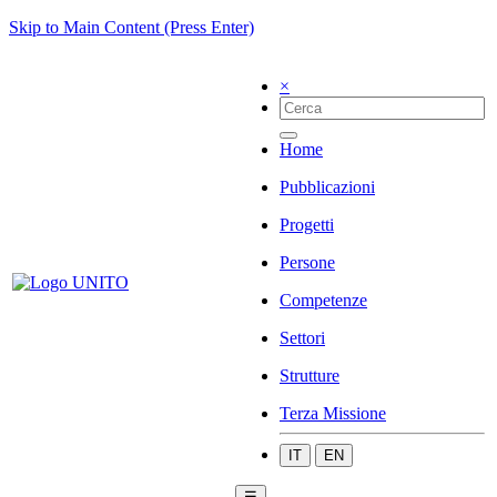
Skip to Main Content (Press Enter)
×
Home
Pubblicazioni
Progetti
Persone
Competenze
Settori
Strutture
Terza Missione
IT
EN
☰