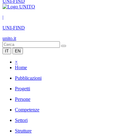
UNI-FIND
|
UNI-FIND
unito.it
IT
EN
×
Home
Pubblicazioni
Progetti
Persone
Competenze
Settori
Strutture