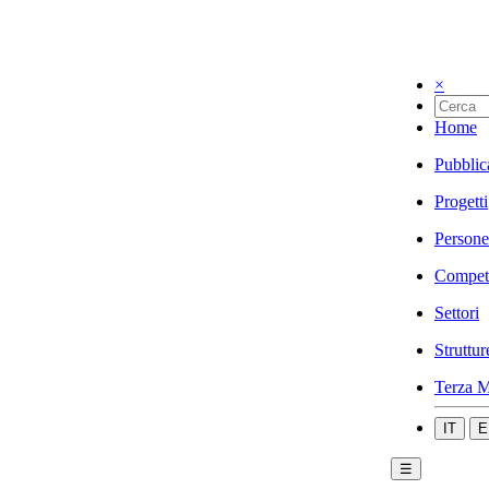
×
Home
Pubblic
Progetti
Persone
Compet
Settori
Struttur
Terza M
IT
E
☰