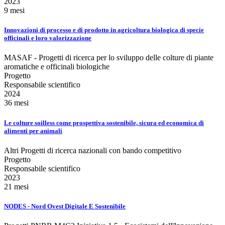
2023
9 mesi
Innovazioni di processo e di prodotto in agricoltura biologica di specie
officinali e loro valorizzazione
MASAF - Progetti di ricerca per lo sviluppo delle colture di piante
aromatiche e officinali biologiche
Progetto
Responsabile scientifico
2024
36 mesi
Le colture soilless come prospettiva sostenibile, sicura ed economica di
alimenti per animali
Altri Progetti di ricerca nazionali con bando competitivo
Progetto
Responsabile scientifico
2023
21 mesi
NODES - Nord Ovest Digitale E Sostenibile