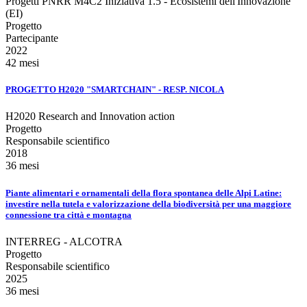
Progetti PNRR M4C2 Iniziativa 1.5 - Ecosistemi dell'Innovazione
(EI)
Progetto
Partecipante
2022
42 mesi
PROGETTO H2020 "SMARTCHAIN" - RESP. NICOLA
H2020 Research and Innovation action
Progetto
Responsabile scientifico
2018
36 mesi
Piante alimentari e ornamentali della flora spontanea delle Alpi Latine:
investire nella tutela e valorizzazione della biodiversità per una maggiore
connessione tra città e montagna
INTERREG - ALCOTRA
Progetto
Responsabile scientifico
2025
36 mesi