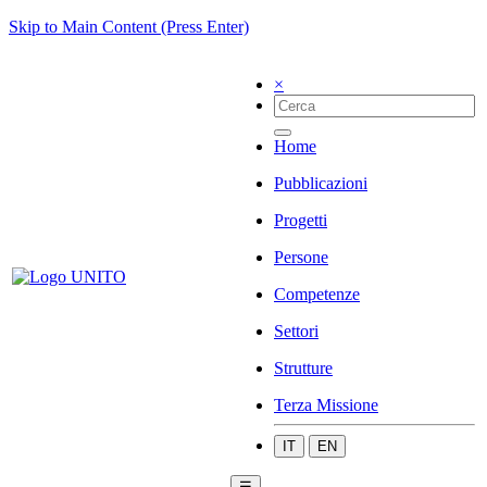
Skip to Main Content (Press Enter)
×
Home
Pubblicazioni
Progetti
Persone
Competenze
Settori
Strutture
Terza Missione
IT
EN
☰