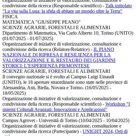
Organizzazione di iniziative di valorizzazione, consultazione e
condivisione della ricerca (Responsabile scientifico)
-
Talk intitolato
"La vita sulla Luna: la sfida di abitare un mondo oltre la Terra"
FISICA
MATEMATICA "GIUSEPPE PEANO"
SCIENZE AGRARIE, FORESTALI E ALIMENTARI
Dipartimento di Matematica, Via Carlo Alberto 10, Torino (UNITO)
(01/07/2025 - 01/07/2025)
Organizzazione di iniziative di valorizzazione, consultazione e
condivisione della ricerca (Relatore/Relatrice)
-
IL PIANO
NAZIONALE DI RIPRESA E RESILIENZA PER LA
VALORIZZAZIONE E IL RESTAURO DEI GIARDINI
STORICI: L’ESPERIENZA PIEMONTESE
SCIENZE AGRARIE, FORESTALI E ALIMENTARI
Il convegno nazionale si è svolto al Campus Luigi Einaudi
(UNITO), le 18 aperture straordinarie sono state nelle province di
Alessandria, Asti, Biella, Novara e Torino. (16/05/2025 -
18/05/2025)
Organizzazione di iniziative di valorizzazione, consultazione e
condivisione della ricerca (Responsabile scientifico)
-
Workshop "I
sistemi Colturali Avanzati: Innovazioni e Applicazioni"
SCIENZE AGRARIE, FORESTALI E ALIMENTARI
Campus Agrovet - Università di Torino (10/04/2025 - 10/04/2025)
Organizzazione di iniziative di valorizzazione, consultazione e
condivisione della ricerca (Partecipante)
-
UNIGHT 2024, Orti di