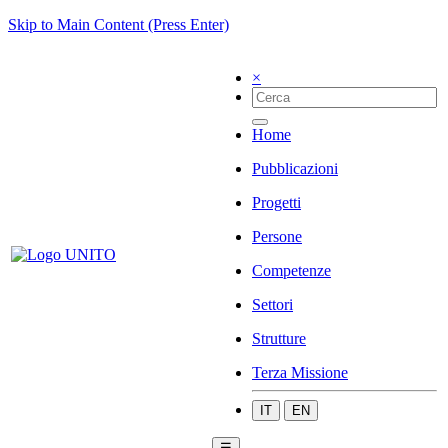
Skip to Main Content (Press Enter)
×
Home
Pubblicazioni
Progetti
Persone
Competenze
Settori
Strutture
Terza Missione
IT
EN
☰