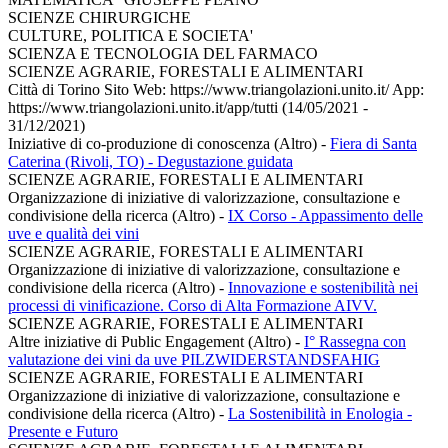
SCIENZE CHIRURGICHE
CULTURE, POLITICA E SOCIETA'
SCIENZA E TECNOLOGIA DEL FARMACO
SCIENZE AGRARIE, FORESTALI E ALIMENTARI
Città di Torino Sito Web: https://www.triangolazioni.unito.it/ App:
https://www.triangolazioni.unito.it/app/tutti (14/05/2021 -
31/12/2021)
Iniziative di co-produzione di conoscenza (Altro)
-
Fiera di Santa
Caterina (Rivoli, TO) - Degustazione guidata
SCIENZE AGRARIE, FORESTALI E ALIMENTARI
Organizzazione di iniziative di valorizzazione, consultazione e
condivisione della ricerca (Altro)
-
IX Corso - Appassimento delle
uve e qualità dei vini
SCIENZE AGRARIE, FORESTALI E ALIMENTARI
Organizzazione di iniziative di valorizzazione, consultazione e
condivisione della ricerca (Altro)
-
Innovazione e sostenibilità nei
processi di vinificazione. Corso di Alta Formazione AIVV.
SCIENZE AGRARIE, FORESTALI E ALIMENTARI
Altre iniziative di Public Engagement (Altro)
-
I° Rassegna con
valutazione dei vini da uve PILZWIDERSTANDSFAHIG
SCIENZE AGRARIE, FORESTALI E ALIMENTARI
Organizzazione di iniziative di valorizzazione, consultazione e
condivisione della ricerca (Altro)
-
La Sostenibilità in Enologia -
Presente e Futuro