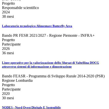
Progetto
Responsabile scientifico
2024
38 mesi
Laboratorio tecnologico Alimentare Butterfly Area
Bando PR FESR 2021/2027 - Regione Piemonte - INFRA+
Progetto
Partecipante
2026
36 mesi
Linee operative per la valorizzazione dello Sfursat di Valtellina DOCG
attraverso sistemi di informazione e dimostrazione
Bando FEASR - Programma di Sviluppo Rurale 2014-2020 (PSR)
Regione Lombardia
Progetto
Partecipante
2020
30 mesi
NODES - Nord Ovest Digitale E Sostenibile