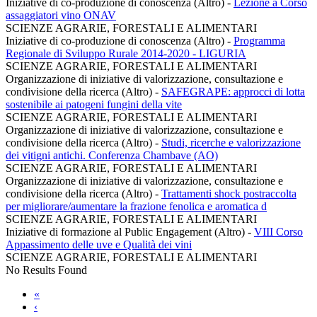
Iniziative di co-produzione di conoscenza (Altro)
-
Lezione a Corso
assaggiatori vino ONAV
SCIENZE AGRARIE, FORESTALI E ALIMENTARI
Iniziative di co-produzione di conoscenza (Altro)
-
Programma
Regionale di Sviluppo Rurale 2014-2020 - LIGURIA
SCIENZE AGRARIE, FORESTALI E ALIMENTARI
Organizzazione di iniziative di valorizzazione, consultazione e
condivisione della ricerca (Altro)
-
SAFEGRAPE: approcci di lotta
sostenibile ai patogeni fungini della vite
SCIENZE AGRARIE, FORESTALI E ALIMENTARI
Organizzazione di iniziative di valorizzazione, consultazione e
condivisione della ricerca (Altro)
-
Studi, ricerche e valorizzazione
dei vitigni antichi. Conferenza Chambave (AO)
SCIENZE AGRARIE, FORESTALI E ALIMENTARI
Organizzazione di iniziative di valorizzazione, consultazione e
condivisione della ricerca (Altro)
-
Trattamenti shock postraccolta
per migliorare/aumentare la frazione fenolica e aromatica d
SCIENZE AGRARIE, FORESTALI E ALIMENTARI
Iniziative di formazione al Public Engagement (Altro)
-
VIII Corso
Appassimento delle uve e Qualità dei vini
SCIENZE AGRARIE, FORESTALI E ALIMENTARI
No Results Found
«
‹