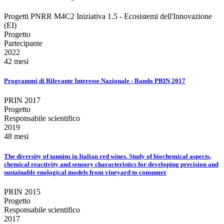
Progetti PNRR M4C2 Iniziativa 1.5 - Ecosistemi dell'Innovazione
(EI)
Progetto
Partecipante
2022
42 mesi
Programmi di Rilevante Interesse Nazionale - Bando PRIN 2017
PRIN 2017
Progetto
Responsabile scientifico
2019
48 mesi
The diversity of tannins in Italian red wines. Study of biochemical aspects,
chemical reactivity and sensory characteristics for developing precision and
sustainable enological models from vineyard to consumer
PRIN 2015
Progetto
Responsabile scientifico
2017