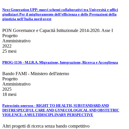
Next Generation UPP: nuovi schemi collaborativi tra Università e uffici
giudiziari Per il miglioramento dell’efficienza e delle Prestazioni della
giustizia nell’Italia nord-ovest
PON Governance e Capacità Istituzionale 2014-2020. Asse I
Progetto
Amministrativo
2022
25 mesi
PROG-1136 - M.I.R.A. Migrazione, Integrazione, Ricerca e Accoglienza
Bando FAMI - Ministero dell'interno
Progetto
Amministrativo
2025
18 mesi
Patrocinio oneroso - RIGHT TO HEALTH, SUBSTANDARD AND
DISTRESPECIFUL CARE AND GYNECOLOGICAL AND OBSTETRIC
VIOLENCE: A MULTIDISCIPLINARY PERSPECTIVE
Altri progetti di ricerca senza bando competitivo