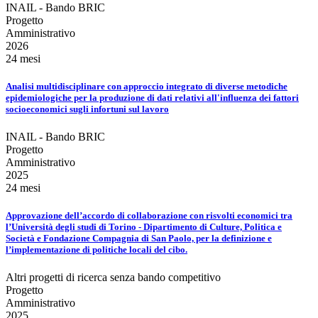
INAIL - Bando BRIC
Progetto
Amministrativo
2026
24 mesi
Analisi multidisciplinare con approccio integrato di diverse metodiche
epidemiologiche per la produzione di dati relativi all'influenza dei fattori
socioeconomici sugli infortuni sul lavoro
INAIL - Bando BRIC
Progetto
Amministrativo
2025
24 mesi
Approvazione dell’accordo di collaborazione con risvolti economici tra
l’Università degli studi di Torino - Dipartimento di Culture, Politica e
Società e Fondazione Compagnia di San Paolo, per la definizione e
l’implementazione di politiche locali del cibo.
Altri progetti di ricerca senza bando competitivo
Progetto
Amministrativo
2025