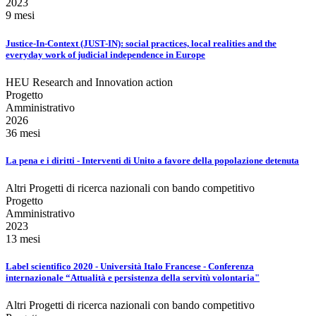
2023
9 mesi
Justice-In-Context (JUST-IN): social practices, local realities and the
everyday work of judicial independence in Europe
HEU Research and Innovation action
Progetto
Amministrativo
2026
36 mesi
La pena e i diritti - Interventi di Unito a favore della popolazione detenuta
Altri Progetti di ricerca nazionali con bando competitivo
Progetto
Amministrativo
2023
13 mesi
Label scientifico 2020 - Università Italo Francese - Conferenza
internazionale “Attualità e persistenza della servitù volontaria"
Altri Progetti di ricerca nazionali con bando competitivo