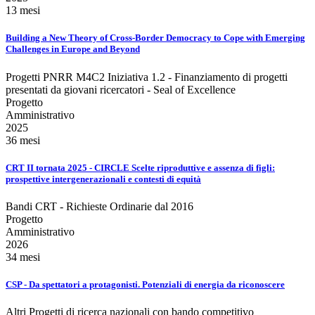
13 mesi
Building a New Theory of Cross-Border Democracy to Cope with Emerging
Challenges in Europe and Beyond
Progetti PNRR M4C2 Iniziativa 1.2 - Finanziamento di progetti
presentati da giovani ricercatori - Seal of Excellence
Progetto
Amministrativo
2025
36 mesi
CRT II tornata 2025 - CIRCLE Scelte riproduttive e assenza di figli:
prospettive intergenerazionali e contesti di equità
Bandi CRT - Richieste Ordinarie dal 2016
Progetto
Amministrativo
2026
34 mesi
CSP - Da spettatori a protagonisti. Potenziali di energia da riconoscere
Altri Progetti di ricerca nazionali con bando competitivo