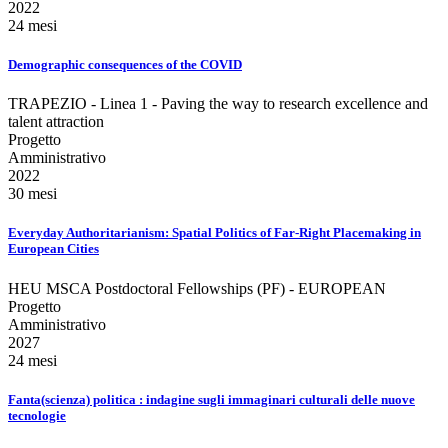
2022
24 mesi
Demographic consequences of the COVID
TRAPEZIO - Linea 1 - Paving the way to research excellence and
talent attraction
Progetto
Amministrativo
2022
30 mesi
Everyday Authoritarianism: Spatial Politics of Far-Right Placemaking in
European Cities
HEU MSCA Postdoctoral Fellowships (PF) - EUROPEAN
Progetto
Amministrativo
2027
24 mesi
Fanta(scienza) politica : indagine sugli immaginari culturali delle nuove
tecnologie