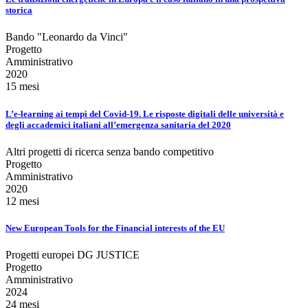
storica
Bando "Leonardo da Vinci"
Progetto
Amministrativo
2020
15 mesi
L’e-learning ai tempi del Covid-19. Le risposte digitali delle università e
degli accademici italiani all’emergenza sanitaria del 2020
Altri progetti di ricerca senza bando competitivo
Progetto
Amministrativo
2020
12 mesi
New European Tools for the Financial interests of the EU
Progetti europei DG JUSTICE
Progetto
Amministrativo
2024
24 mesi