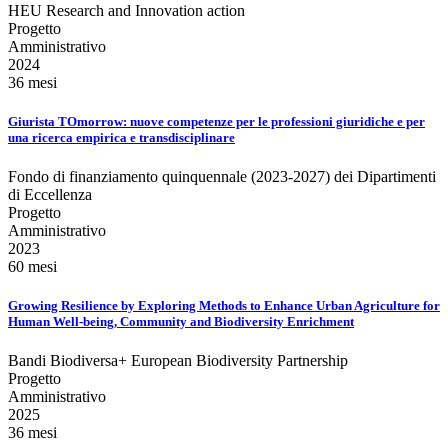
HEU Research and Innovation action
Progetto
Amministrativo
2024
36 mesi
Giurista TOmorrow: nuove competenze per le professioni giuridiche e per
una ricerca empirica e transdisciplinare
Fondo di finanziamento quinquennale (2023-2027) dei Dipartimenti
di Eccellenza
Progetto
Amministrativo
2023
60 mesi
Growing Resilience by Exploring Methods to Enhance Urban Agriculture for
Human Well-being, Community and Biodiversity Enrichment
Bandi Biodiversa+ European Biodiversity Partnership
Progetto
Amministrativo
2025
36 mesi