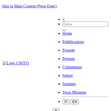
Skip to Main Content (Press Enter)
×
Home
Pubblicazioni
Progetti
Persone
Competenze
Settori
Strutture
Terza Missione
IT
EN
☰