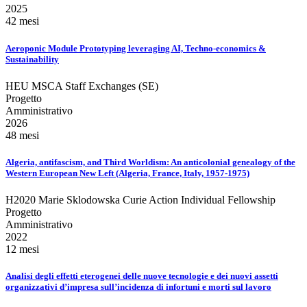
2025
42 mesi
Aeroponic Module Prototyping leveraging AI, Techno-economics &
Sustainability
HEU MSCA Staff Exchanges (SE)
Progetto
Amministrativo
2026
48 mesi
Algeria, antifascism, and Third Worldism: An anticolonial genealogy of the
Western European New Left (Algeria, France, Italy, 1957-1975)
H2020 Marie Sklodowska Curie Action Individual Fellowship
Progetto
Amministrativo
2022
12 mesi
Analisi degli effetti eterogenei delle nuove tecnologie e dei nuovi assetti
organizzativi d’impresa sull’incidenza di infortuni e morti sul lavoro