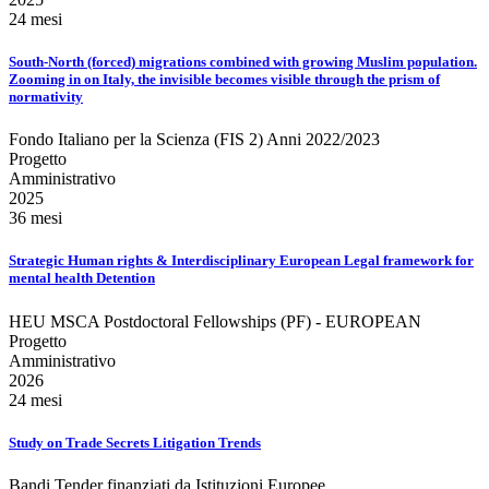
24 mesi
South-North (forced) migrations combined with growing Muslim population.
Zooming in on Italy, the invisible becomes visible through the prism of
normativity
Fondo Italiano per la Scienza (FIS 2) Anni 2022/2023
Progetto
Amministrativo
2025
36 mesi
Strategic Human rights & Interdisciplinary European Legal framework for
mental health Detention
HEU MSCA Postdoctoral Fellowships (PF) - EUROPEAN
Progetto
Amministrativo
2026
24 mesi
Study on Trade Secrets Litigation Trends
Bandi Tender finanziati da Istituzioni Europee